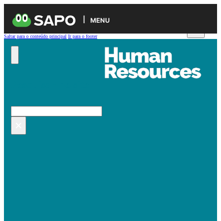
MENU
Saltar para o conteúdo principal
Ir para o footer
Pesquisar no site
Pesquisar
×