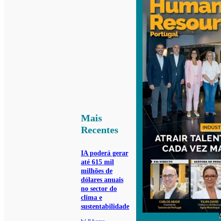
Mais
Recentes
IA poderá gerar
até 615 mil
milhões de
dólares anuais
no sector do
clima e
sustentabilidade