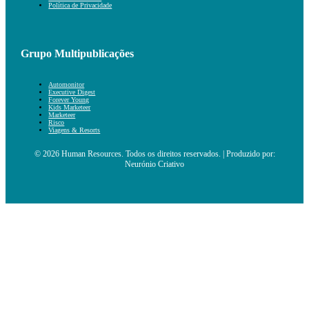
Política de Privacidade
Grupo Multipublicações
Automonitor
Executive Digest
Forever Young
Kids Marketeer
Marketeer
Risco
Viagens & Resorts
© 2026 Human Resources. Todos os direitos reservados. | Produzido por:
Neurónio Criativo