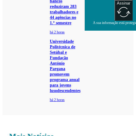
bancos
Assinar
reduziram 283
trabalhadores e
44 agências no
1.º semestre
A sua informação está protegid
há 2 horas
Universidade
Politécnica de
Setúbal e
Fundação
António
Pargana
promovem
programa anual
para jovens
lusodescendentes
há 2 horas