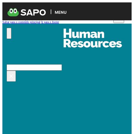
MENU
Saltar para o conteúdo principal
Ir para o footer
Pesquisar no site
Pesquisar
×