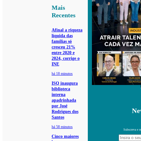
Mais
Recentes
Afinal a riqueza
líquida das
famílias só
cresceu 21%
entre 2020 e
2024, corrige o
INE
há 18 minutos
ISQ inaugura
biblioteca
interna
apadrinhada
por José
Ne
Rodrigues dos
Santos
há 58 minutos
Subscreva e r
Cinco maiores