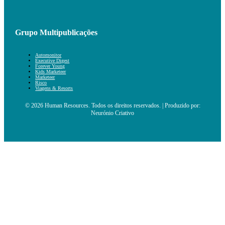
Grupo Multipublicações
Automonitor
Executive Digest
Forever Young
Kids Marketeer
Marketeer
Risco
Viagens & Resorts
© 2026 Human Resources. Todos os direitos reservados. | Produzido por:
Neurónio Criativo