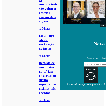
os
combustíveis
vão voltar a
descer. E
descem dois
dígitos
ASS
há 5 horas
Lusa lança
site de
Newsl
verificação
de factos
há 6 horas
Subscreva e receba 
Recorde de
candidatos
Assinar
na 1.ª fase
de acesso ao
ensino
superior das
A sua informação está protegida. Le
últimas três
décadas
há 7 horas