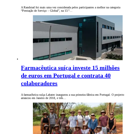
A Randstad foi mais uma vez considerada pelos participantes a melhor na categoria
“Prestação de Serviço – Global”, na 13.ª…
Farmacêutica suíça investe 15 milhões
de euros em Portugal e contrata 40
colaboradores
A farmacêutica suíça Labatec inaugurou a sua primeira fábrica em Portugal. O projecto
arrancou em Janeiro de 2018, e três…