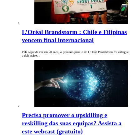
L’Oréal Brandstorm : Chile e Filipinas
vencem final internacional
Pela segunda vez em 20 anos, o primeiro prémio do L’Oréal Brandstorm foi entregue
a dois países .
Precisa promover o upskilling e
reskilling das suas equipas? Assista a
este webcast (gratuito)