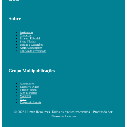
Sobre
Assinaturas
Contactos
Estatuto Editorial
Ficha Técnica
Termos e Condições
Assine a newsletter
Política de Privacidade
Grupo Multipublicações
Automonitor
Executive Digest
Forever Young
Kids Marketeer
Marketeer
Risco
Viagens & Resorts
© 2026 Human Resources. Todos os direitos reservados. | Produzido por:
Neurónio Criativo