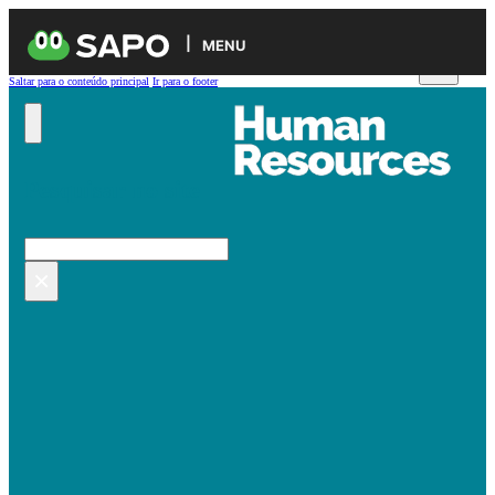
MENU
Saltar para o conteúdo principal
Ir para o footer
Pesquisar no site
Pesquisar
×