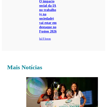
O impacto
social da IA
no trabalho
(e na
sociedade)
vai estar em
destaque no
Fusion 2026
há 8 horas
Mais Notícias