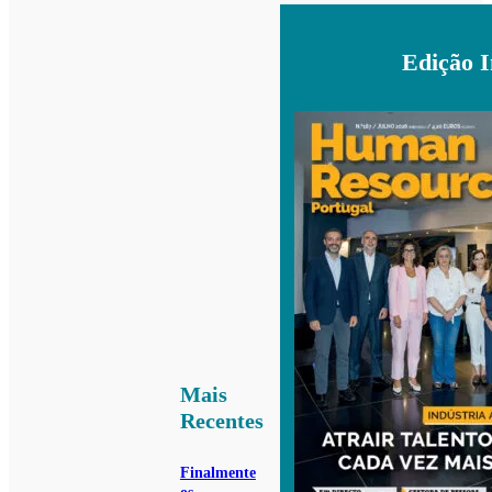
Edição 
Mais
Recentes
Finalmente