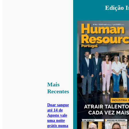
Edição 
Mais
Recentes
Doar sangue
até 14 de
Agosto vale
uma noite
grátis numa