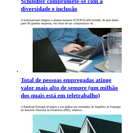
Schindler compromete-se com a
diversidade e inclusão
A multinacional integrou a aliança europeia #CEOPorLaDiversidad, da qual fazem
parte 60 grandes empresas, em torno de um compromisso de…
Total de pessoas empregadas atinge
valor mais alto de sempre (um milhão
dos quais está em teletrabalho)
A Randstad Portugal divulgou a sua análise aos resultados do Inquérito ao Emprego
do Instituto Nacional de Estatística (INE), relativos…