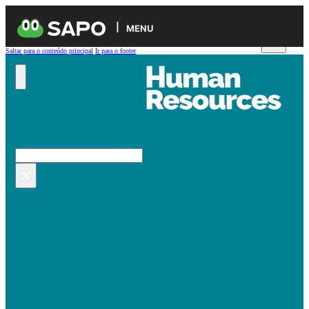
MENU
Saltar para o conteúdo principal
Ir para o footer
Pesquisar no site
Pesquisar
×