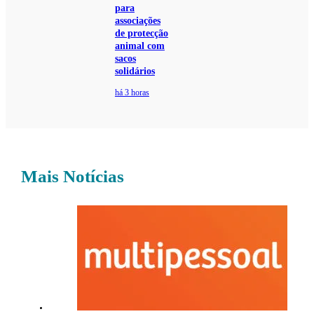
para
associações
de protecção
animal com
sacos
solidários
há 3 horas
Mais Notícias