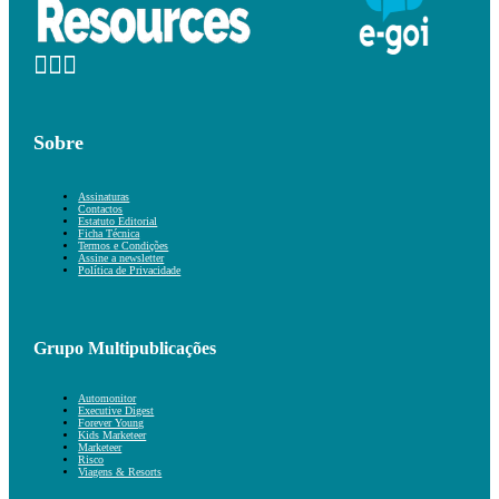
Sobre
Assinaturas
Contactos
Estatuto Editorial
Ficha Técnica
Termos e Condições
Assine a newsletter
Política de Privacidade
Grupo Multipublicações
Automonitor
Executive Digest
Forever Young
Kids Marketeer
Marketeer
Risco
Viagens & Resorts