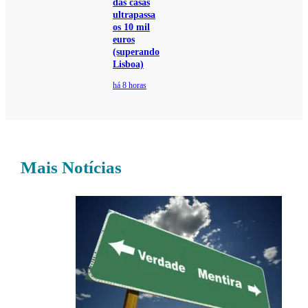
das casas
ultrapassa
os 10 mil
euros
(superando
Lisboa)
há 8 horas
Mais Notícias