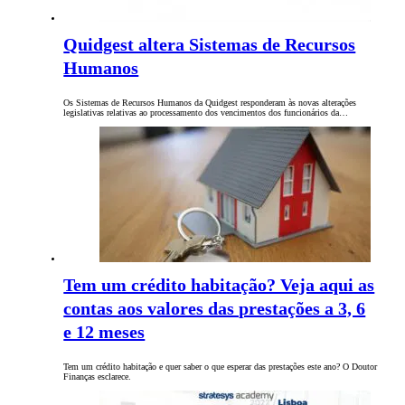
Quidgest altera Sistemas de Recursos
Humanos
Os Sistemas de Recursos Humanos da Quidgest responderam às novas alterações
legislativas relativas ao processamento dos vencimentos dos funcionários da…
Tem um crédito habitação? Veja aqui as
contas aos valores das prestações a 3, 6
e 12 meses
Tem um crédito habitação e quer saber o que esperar das prestações este ano? O Doutor
Finanças esclarece.