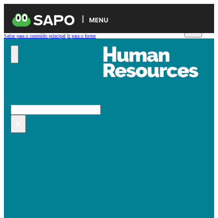
MENU
Saltar para o conteúdo principal
Ir para o footer
Pesquisar no site
Pesquisar
×