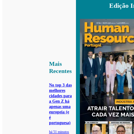
Edição 
Mais
Recentes
No top 3 das
melhores
cidades para
a Gen Z há
apenas uma
europeia (e
é
portuguesa)
há 51 minutos