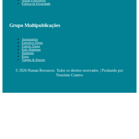
Assine a newsletter
Política de Privacidade
Grupo Multipublicações
Automonitor
Executive Digest
Forever Young
Kids Marketeer
Marketeer
Risco
Viagens & Resorts
© 2026 Human Resources. Todos os direitos reservados. | Produzido por:
Neurónio Criativo