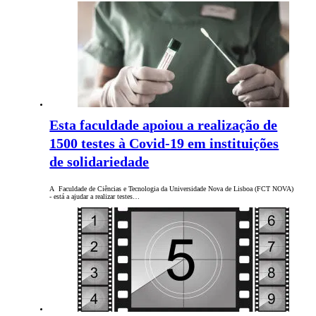
Esta faculdade apoiou a realização de
1500 testes à Covid-19 em instituições
de solidariedade
A Faculdade de Ciências e Tecnologia da Universidade Nova de Lisboa (FCT NOVA)
- está a ajudar a realizar testes…