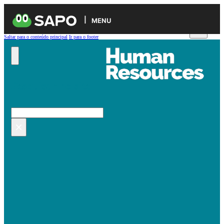
MENU
Saltar para o conteúdo principal
Ir para o footer
Pesquisar no site
Pesquisar
×