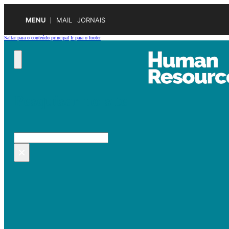
MENU
MAIL
JORNAIS
Saltar para o conteúdo principal
Ir para o footer
Pesquisar no site
Pesquisar
×