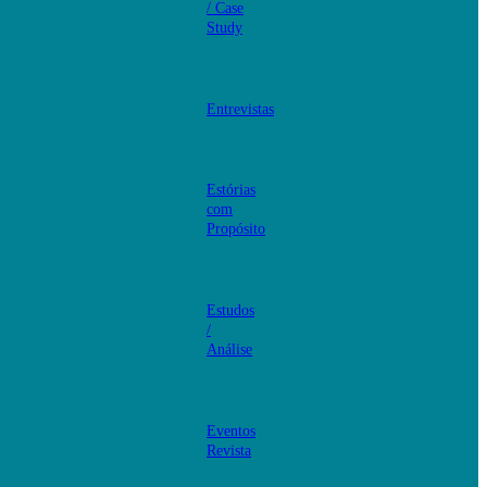
/ Case
Study
Entrevistas
Estórias
com
Propósito
Estudos
/
Análise
Eventos
Revista