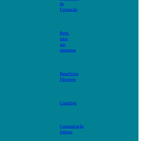
de
Formação
Bem-
estar
nas
empresas
Benefícios
Flexíveis
Coaching
Comunicação
Interna