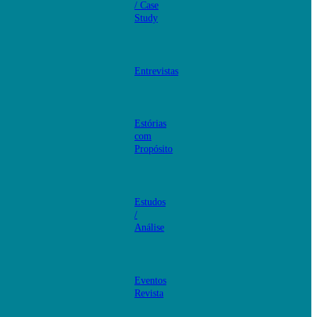
/ Case
Study
Entrevistas
Estórias
com
Propósito
Estudos
/
Análise
Eventos
Revista