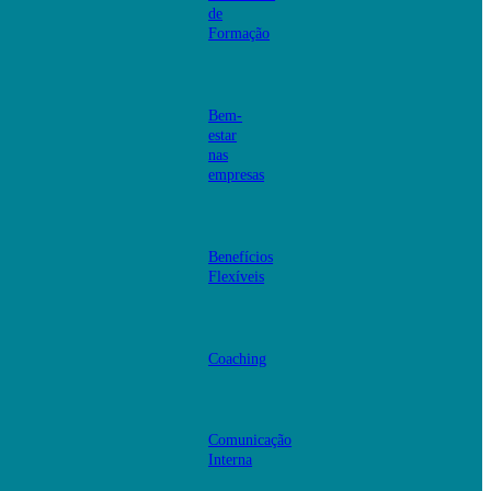
de
Formação
Bem-
estar
nas
empresas
Benefícios
Flexíveis
Coaching
Comunicação
Interna