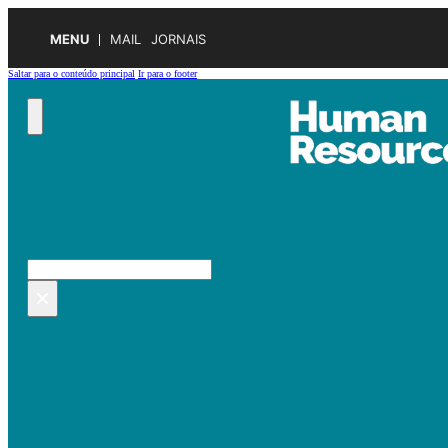
MENU
MAIL
JORNAIS
Saltar para o conteúdo principal
Ir para o footer
Pesquisar no site
Pesquisar
×