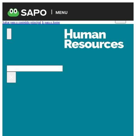
MENU
Saltar para o conteúdo principal
Ir para o footer
Pesquisar no site
Pesquisar
×