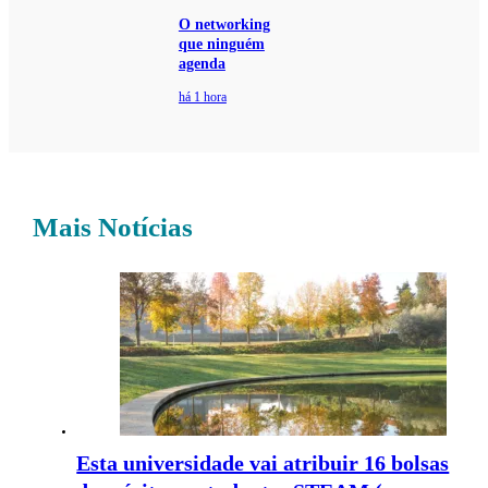
O networking
que ninguém
agenda
há 1 hora
Mais Notícias
Esta universidade vai atribuir 16 bolsas