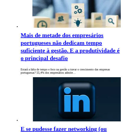
Mais de metade dos empresários
portugueses não dedicam tempo
suficiente à gestão. E a produtividade é
o principal desafio
Estará a falta de tempo e foco na gestão a travar o crescimento das empresas
portuguesas? 55,4% dos empresários admite…
E se pudesse fazer networking (ou