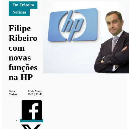
Em Trânsito
Notícias
Filipe
Ribeiro
com
novas
funções
na HP
Delta
12 de Março
Coders
2012 | 12:43