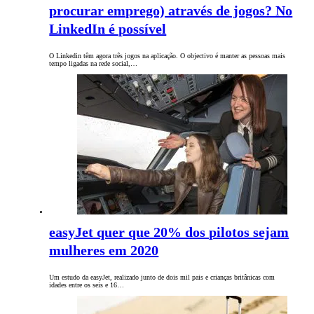
procurar emprego) através de jogos? No
LinkedIn é possível
O Linkedin têm agora três jogos na aplicação. O objectivo é manter as pessoas mais
tempo ligadas na rede social,…
easyJet quer que 20% dos pilotos sejam
mulheres em 2020
Um estudo da easyJet, realizado junto de dois mil pais e crianças britânicas com
idades entre os seis e 16…