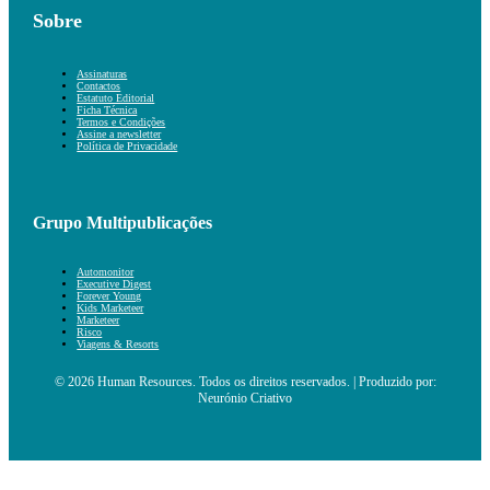
Sobre
Assinaturas
Contactos
Estatuto Editorial
Ficha Técnica
Termos e Condições
Assine a newsletter
Política de Privacidade
Grupo Multipublicações
Automonitor
Executive Digest
Forever Young
Kids Marketeer
Marketeer
Risco
Viagens & Resorts
© 2026 Human Resources. Todos os direitos reservados. | Produzido por:
Neurónio Criativo