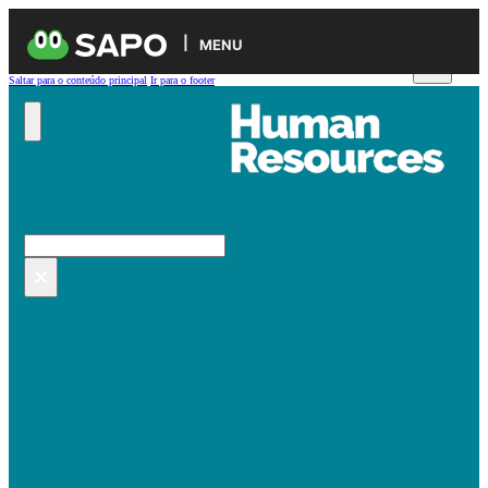
MENU
Saltar para o conteúdo principal
Ir para o footer
Pesquisar no site
Pesquisar
×