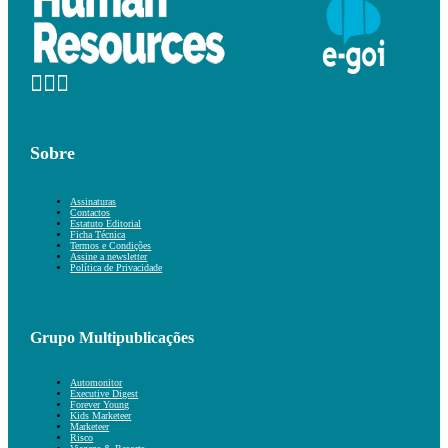
Sobre
Assinaturas
Contactos
Estatuto Editorial
Ficha Técnica
Termos e Condições
Assine a newsletter
Política de Privacidade
Grupo Multipublicações
Automonitor
Executive Digest
Forever Young
Kids Marketeer
Marketeer
Risco