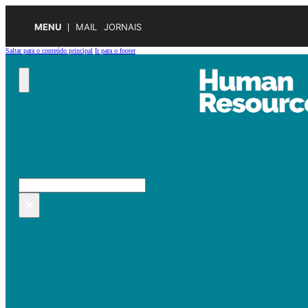
MENU
MAIL
JORNAIS
Saltar para o conteúdo principal
Ir para o footer
Pesquisar no site
Pesquisar
×