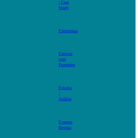
/ Case
Study
Entrevistas
Estórias
com
Propósito
Estudos
/
Análise
Eventos
Revista