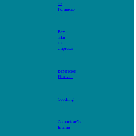
de
Formação
Bem-
estar
nas
empresas
Benefícios
Flexíveis
Coaching
Comunicação
Interna