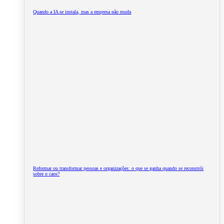
Quando a IA se instala, mas a empresa não muda
Reformar ou transformar pessoas e organizações: o que se ganha quando se reconstrói
sobre o caos?