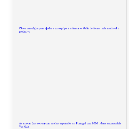
Cinco estratégias para ajudar a sua equipa a enfrentar o Verão de forma mais saudável e
produtiva
As marcas (por sector) com melhor reputação em Portugal para 8000 líderes empresariais
Ver Mais