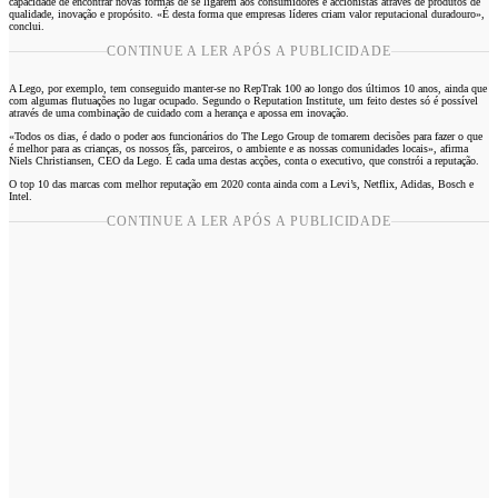
capacidade de encontrar novas formas de se ligarem aos consumidores e accionistas através de produtos de
qualidade, inovação e propósito. «É desta forma que empresas líderes criam valor reputacional duradouro»,
conclui.
CONTINUE A LER APÓS A PUBLICIDADE
A Lego, por exemplo, tem conseguido manter-se no RepTrak 100 ao longo dos últimos 10 anos, ainda que
com algumas flutuações no lugar ocupado. Segundo o Reputation Institute, um feito destes só é possível
através de uma combinação de cuidado com a herança e apossa em inovação.
«Todos os dias, é dado o poder aos funcionários do The Lego Group de tomarem decisões para fazer o que
é melhor para as crianças, os nossos fãs, parceiros, o ambiente e as nossas comunidades locais», afirma
Niels Christiansen, CEO da Lego. É cada uma destas acções, conta o executivo, que constrói a reputação.
O top 10 das marcas com melhor reputação em 2020 conta ainda com a Levi’s, Netflix, Adidas, Bosch e
Intel.
CONTINUE A LER APÓS A PUBLICIDADE