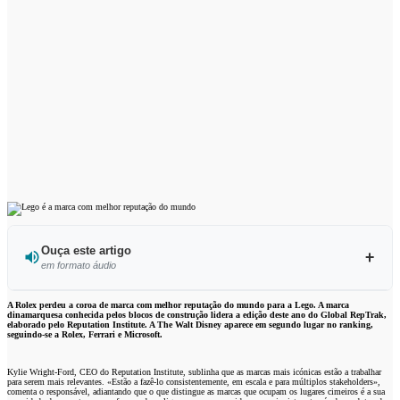
Ouça este artigo
em formato áudio
Ouvir este artigo
A Rolex perdeu a coroa de marca com melhor reputação do mundo para a Lego. A marca
dinamarquesa conhecida pelos blocos de construção lidera a edição deste ano do Global RepTrak,
elaborado pelo Reputation Institute. A The Walt Disney aparece em segundo lugar no ranking,
seguindo-se a Rolex, Ferrari e Microsoft.
Kylie Wright-Ford, CEO do Reputation Institute, sublinha que as marcas mais icónicas estão a trabalhar
para serem mais relevantes. «Estão a fazê-lo consistentemente, em escala e para múltiplos stakeholders»,
comenta o responsável, adiantando que o que distingue as marcas que ocupam os lugares cimeiros é a sua