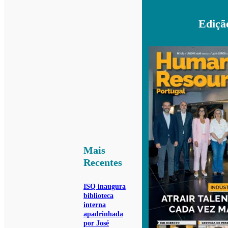
Ediçã
Mais
Recentes
ISQ inaugura
biblioteca
interna
apadrinhada
por José