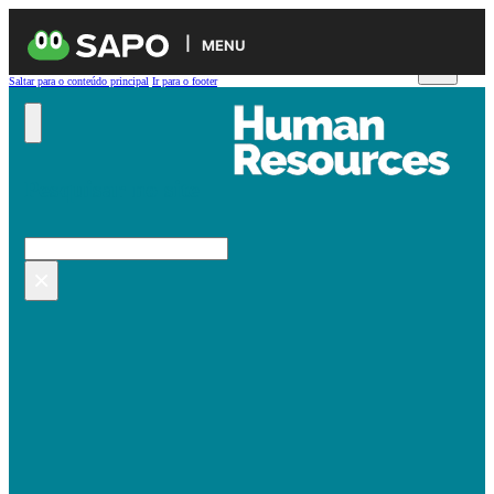
MENU
Saltar para o conteúdo principal
Ir para o footer
Pesquisar no site
Pesquisar
×