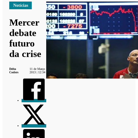
Notícias
Mercer
debate
futuro
da crise
Delta
11 de Março
Coders
2013 | 12:34