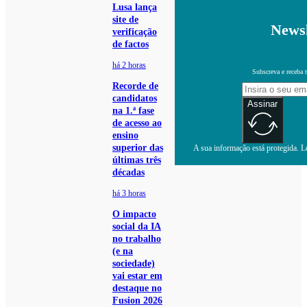
Lusa lança
site de
Newsl
verificação
de factos
há 2 horas
Subscreva e receba 
Recorde de
candidatos
Assinar
na 1.ª fase
de acesso ao
ensino
superior das
A sua informação está protegida. Le
últimas três
décadas
há 3 horas
O impacto
social da IA
no trabalho
(e na
sociedade)
vai estar em
destaque no
Fusion 2026