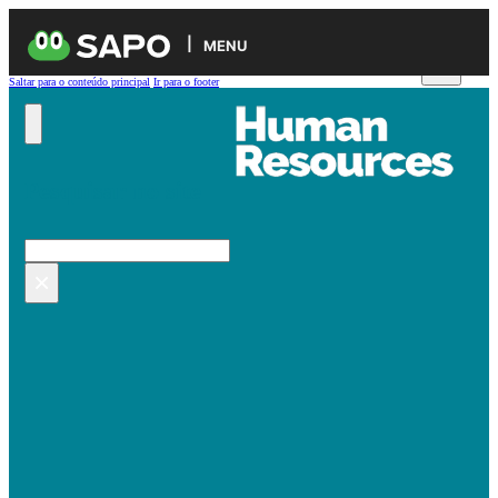
MENU
Saltar para o conteúdo principal
Ir para o footer
Pesquisar no site
Pesquisar
×