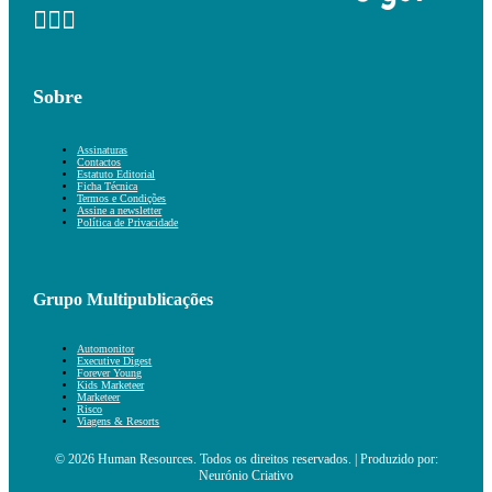
Sobre
Assinaturas
Contactos
Estatuto Editorial
Ficha Técnica
Termos e Condições
Assine a newsletter
Política de Privacidade
Grupo Multipublicações
Automonitor
Executive Digest
Forever Young
Kids Marketeer
Marketeer
Risco
Viagens & Resorts
© 2026 Human Resources. Todos os direitos reservados. | Produzido por:
Neurónio Criativo