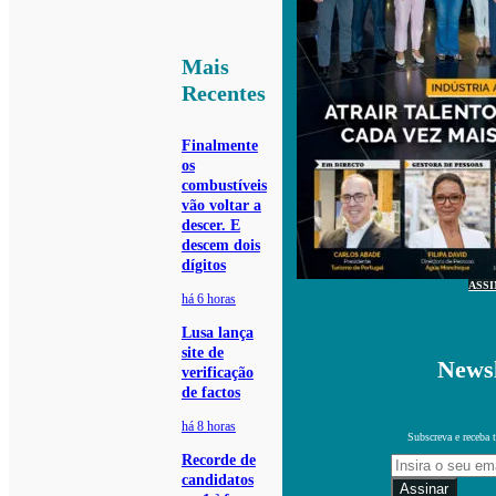
Mais
Recentes
Finalmente
os
combustíveis
vão voltar a
descer. E
descem dois
dígitos
ASS
há 6 horas
Lusa lança
site de
Newsl
verificação
de factos
há 8 horas
Subscreva e receba 
Recorde de
candidatos
Assinar