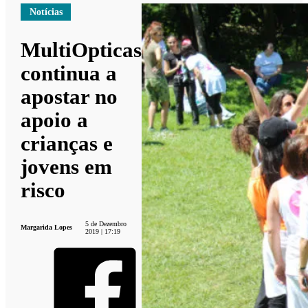
Notícias
MultiOpticas
continua a
apostar no
apoio a
crianças e
jovens em
risco
5 de Dezembro
Margarida Lopes
2019 | 17:19