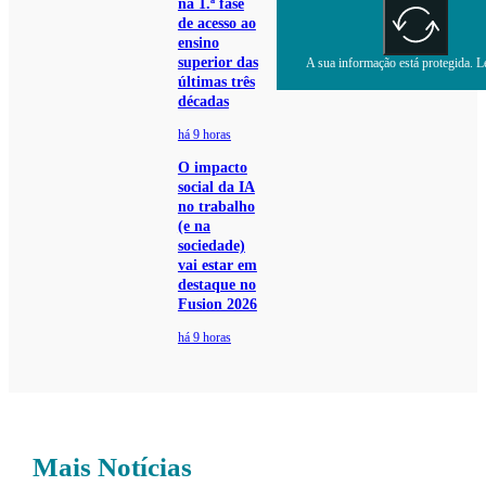
na 1.ª fase
de acesso ao
ensino
superior das
A sua informação está protegida. Le
últimas três
décadas
há 9 horas
O impacto
social da IA
no trabalho
(e na
sociedade)
vai estar em
destaque no
Fusion 2026
há 9 horas
Mais Notícias