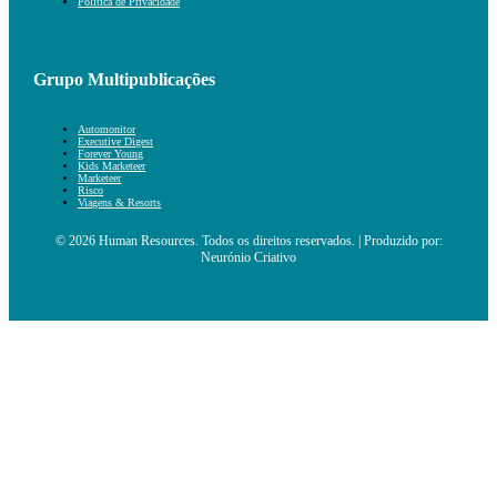
Política de Privacidade
Grupo Multipublicações
Automonitor
Executive Digest
Forever Young
Kids Marketeer
Marketeer
Risco
Viagens & Resorts
© 2026 Human Resources. Todos os direitos reservados. | Produzido por:
Neurónio Criativo