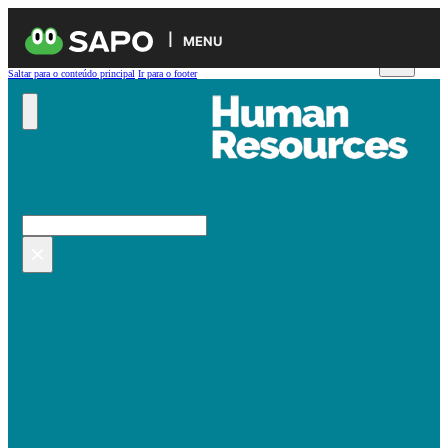
MENU
Saltar para o conteúdo principal
Ir para o footer
Pesquisar no site
Pesquisar
×