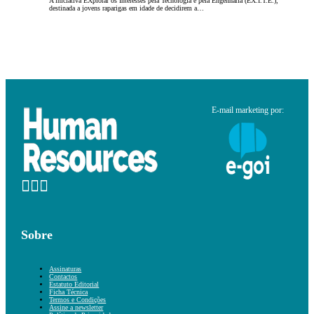
A iniciativa EXplorar os Interesses pela Tecnologia e pela Engenharia (EX.I.T.E.),
destinada a jovens raparigas em idade de decidirem a…
E-mail marketing por:
Sobre
Assinaturas
Contactos
Estatuto Editorial
Ficha Técnica
Termos e Condições
Assine a newsletter