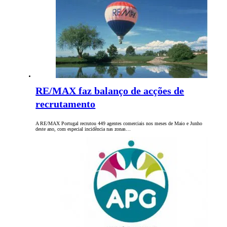
RE/MAX faz balanço de acções de
recrutamento
A RE/MAX Portugal recrutou 449 agentes comerciais nos meses de Maio e Junho
deste ano, com especial incidência nas zonas…