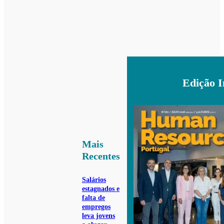
Edição 
Mais
Recentes
Salários
estagnados e
falta de
empregos
leva jovens