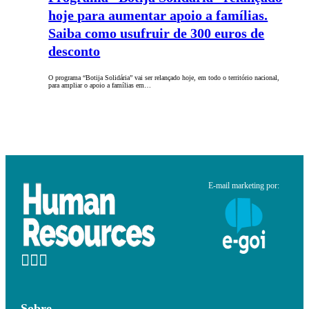
hoje para aumentar apoio a famílias.
Saiba como usufruir de 300 euros de
desconto
O programa “Botija Solidária” vai ser relançado hoje, em todo o território nacional,
para ampliar o apoio a famílias em…
E-mail marketing por:
Sobre