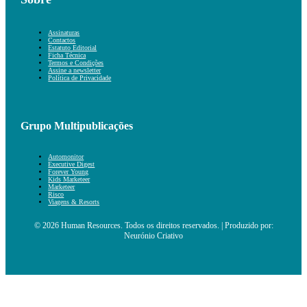
Assinaturas
Contactos
Estatuto Editorial
Ficha Técnica
Termos e Condições
Assine a newsletter
Política de Privacidade
Grupo Multipublicações
Automonitor
Executive Digest
Forever Young
Kids Marketeer
Marketeer
Risco
Viagens & Resorts
© 2026 Human Resources. Todos os direitos reservados. | Produzido por:
Neurónio Criativo