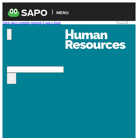
MENU
Saltar para o conteúdo principal
Ir para o footer
Pesquisar no site
Pesquisar
×