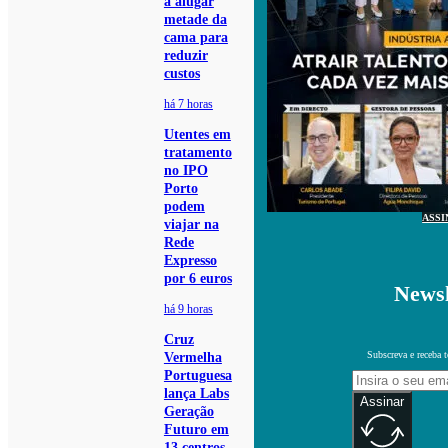
a alugar
metade da
cama para
reduzir
custos
há 7 horas
Utentes em
tratamento
no IPO
Porto
podem
ASSI
viajar na
Rede
Expresso
por 6 euros
Newsl
há 9 horas
Cruz
Subscreva e receba 
Vermelha
Portuguesa
lança Labs
Assinar
Geração
Futuro em
13 centros