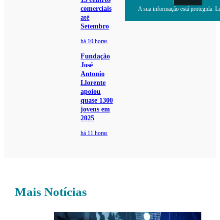
comerciais
A sua informação está protegida. Le
até
Setembro
há 10 horas
Fundação
José
Antonio
Llorente
apoiou
quase 1300
jovens em
2025
há 11 horas
Mais Notícias