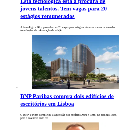
Esta tecnológica está à procura de
jovens talentos. Tem vagas para 20
estágios remunerados
A tecnológica Blip preencheu as 20 vagas para estágios de nove meses na área das
tecnologias de informação da edição…
BNP Paribas compra dois edifícios de
escritórios em Lisboa
O BNP Paribas completou a aquisição dos edifícios Aura e Echo, no campus Exeo,
para a sua nova sede em…