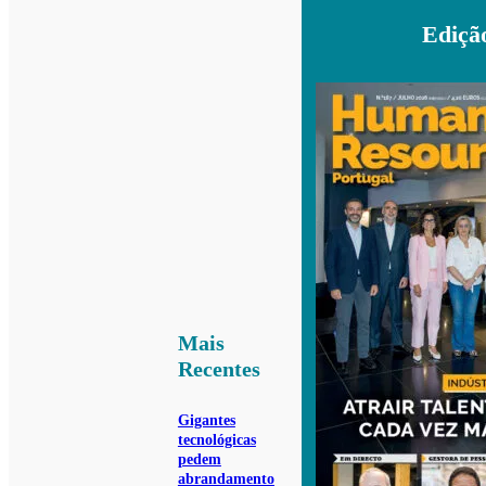
Ediçã
Mais
Recentes
Gigantes
tecnológicas
pedem
abrandamento