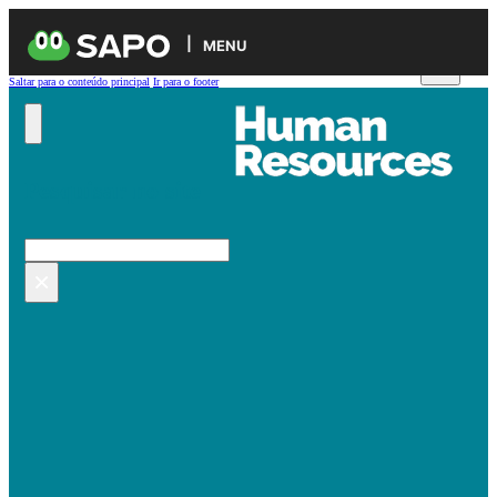
MENU
Saltar para o conteúdo principal
Ir para o footer
Pesquisar no site
Pesquisar
×