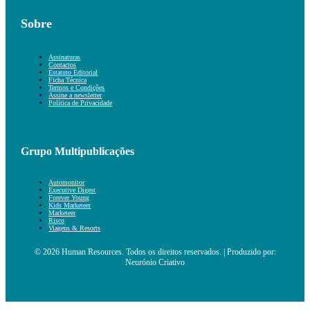
Sobre
Assinaturas
Contactos
Estatuto Editorial
Ficha Técnica
Termos e Condições
Assine a newsletter
Política de Privacidade
Grupo Multipublicações
Automonitor
Executive Digest
Forever Young
Kids Marketeer
Marketeer
Risco
Viagens & Resorts
© 2026 Human Resources. Todos os direitos reservados. | Produzido por:
Neurónio Criativo