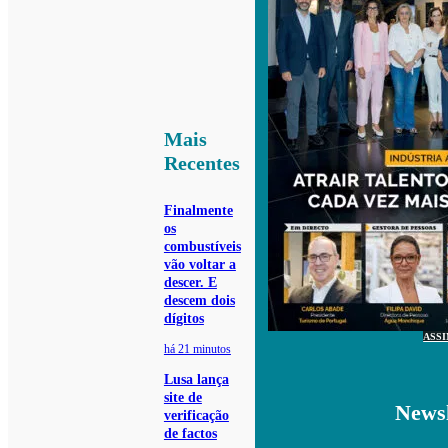
Mais
Recentes
Finalmente
os
combustíveis
vão voltar a
descer. E
descem dois
dígitos
ASS
há 21 minutos
Lusa lança
site de
Newsl
verificação
de factos