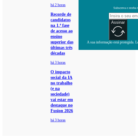
há 2 horas
Subscreva e receba 
Recorde de
candidatos
Assinar
na 1.ª fase
de acesso ao
ensino
superior das
A sua informação está protegida. Le
últimas três
décadas
há 3 horas
O impacto
social da IA
no trabalho
(e na
sociedade)
vai estar em
destaque no
Fusion 2026
há 3 horas