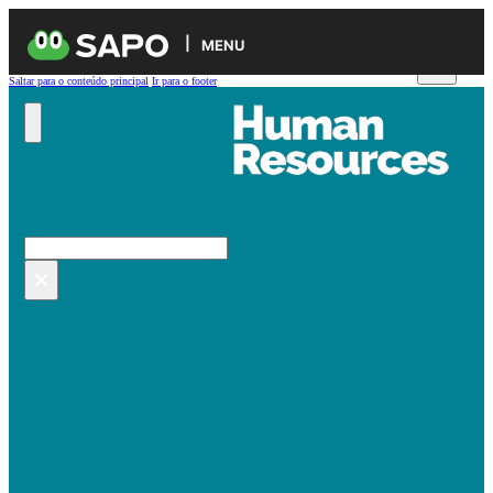
MENU
Saltar para o conteúdo principal
Ir para o footer
Pesquisar no site
Pesquisar
×