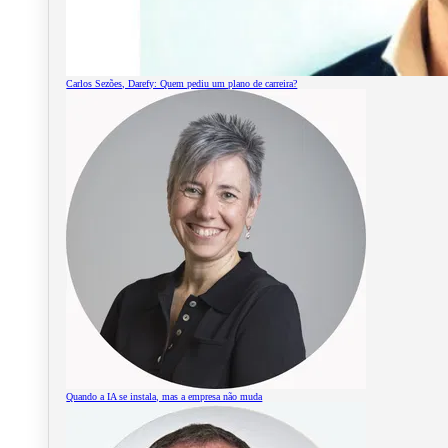
Carlos Sezões, Darefy: Quem pediu um plano de carreira?
Quando a IA se instala, mas a empresa não muda