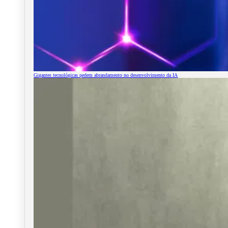
Gigantes tecnológicas pedem abrandamento no desenvolvimento da IA