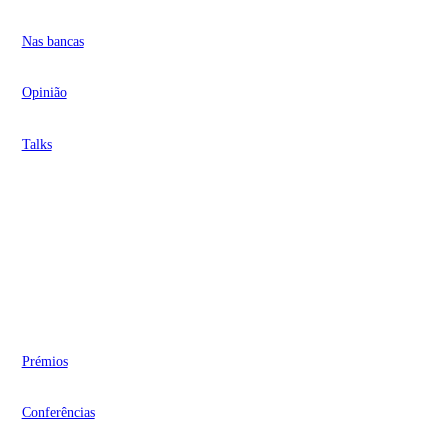
Nas bancas
Opinião
Talks
Videocasts
Eventos
Prémios
Conferências