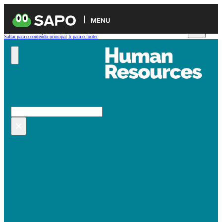
MENU
Saltar para o conteúdo principal
Ir para o footer
Pesquisar no site
Pesquisar
×