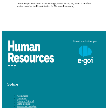
O Norte regista uma taxa de desemprego juvenil de 25,1%, revela o relatório
socioeconómico do Eixo Atlântico do Noroeste Peninsular,…
E-mail marketing por:
Sobre
Assinaturas
Contactos
Estatuto Editorial
Ficha Técnica
Termos e Condições