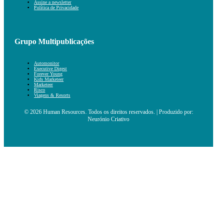
Assine a newsletter
Política de Privacidade
Grupo Multipublicações
Automonitor
Executive Digest
Forever Young
Kids Marketeer
Marketeer
Risco
Viagens & Resorts
© 2026 Human Resources. Todos os direitos reservados. | Produzido por:
Neurónio Criativo