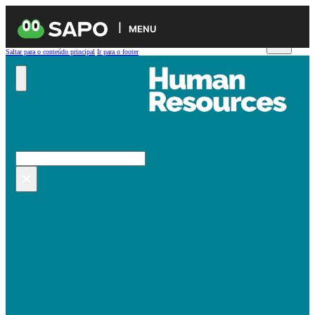
MENU
Saltar para o conteúdo principal
Ir para o footer
Pesquisar no site
Pesquisar
×