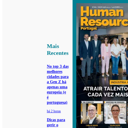
Mais
Recentes
No top 3 das
melhores
cidades para
a Gen Z há
apenas uma
europeia (e
é
portuguesa)
há 2 horas
Dicas para
gerir o