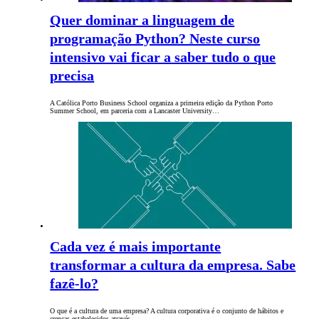
Quer dominar a linguagem de
programação Python? Neste curso
intensivo vai ficar a saber tudo o que
precisa
A Católica Porto Business School organiza a primeira edição da Python Porto
Summer School, em parceria com a Lancaster University…
Cada vez é mais importante
transformar a cultura da empresa. Sabe
fazê-lo?
O que é a cultura de uma empresa? A cultura corporativa é o conjunto de hábitos e
crenças estabelecidos através…