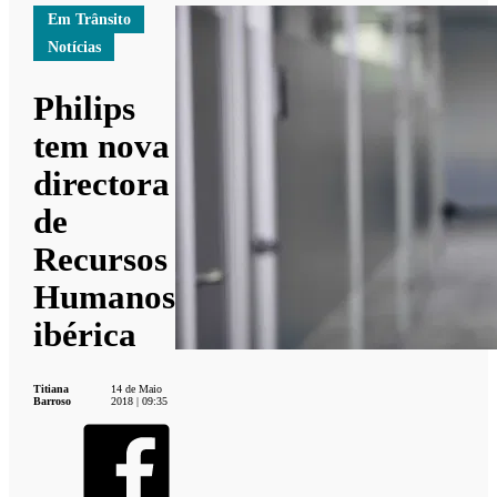
Em Trânsito
Notícias
Philips
tem nova
directora
de
Recursos
Humanos
ibérica
Titiana
14 de Maio
Barroso
2018 | 09:35