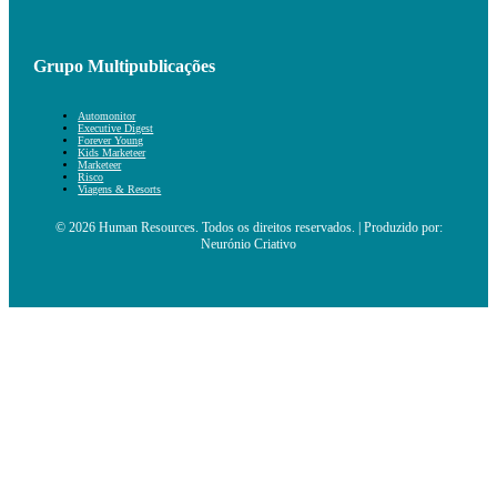
Grupo Multipublicações
Automonitor
Executive Digest
Forever Young
Kids Marketeer
Marketeer
Risco
Viagens & Resorts
© 2026 Human Resources. Todos os direitos reservados. | Produzido por:
Neurónio Criativo