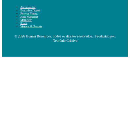
Automonitor
Executive Digest
Forever Young
Kids Marketeer
Marketeer
Risco
Viagens & Resorts
© 2026 Human Resources. Todos os direitos reservados. | Produzido por:
Neurónio Criativo