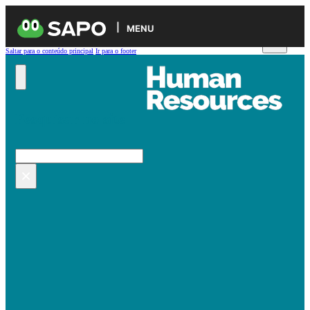
MENU
Saltar para o conteúdo principal
Ir para o footer
Pesquisar no site
Pesquisar
×