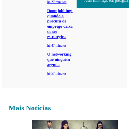
A sua informação está protegida. 
há 27 minutos
Doomjobbing:
quando a
procura de
emprego deixa
de ser
estratégica
há 47 minutos
O networking
que ninguém
agenda
há 57 minutos
Mais Notícias