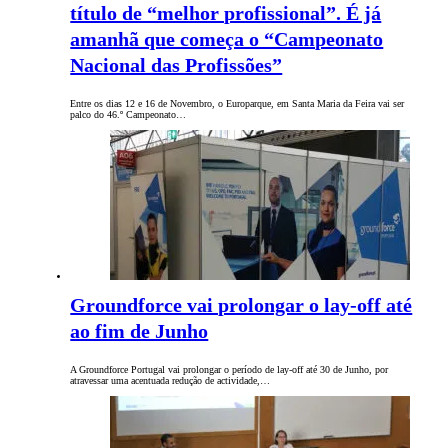
título de “melhor profissional”. É já
amanhã que começa o “Campeonato
Nacional das Profissões”
Entre os dias 12 e 16 de Novembro, o Europarque, em Santa Maria da Feira vai ser
palco do 46.º Campeonato…
Groundforce vai prolongar o lay-off até
ao fim de Junho
A Groundforce Portugal vai prolongar o período de lay-off até 30 de Junho, por
atravessar uma acentuada redução de actividade,…