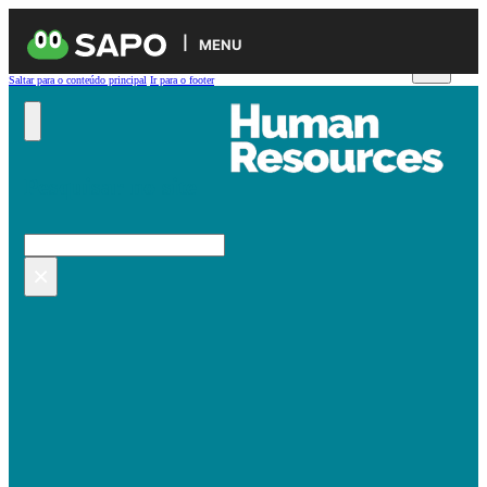
MENU
Saltar para o conteúdo principal
Ir para o footer
Pesquisar no site
Pesquisar
×