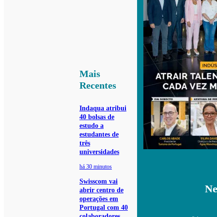
Mais
Recentes
Indaqua atribui
40 bolsas de
estudo a
estudantes de
três
universidades
há 30 minutos
Swisscom vai
Ne
abrir centro de
operações em
Portugal com 40
colaboradores