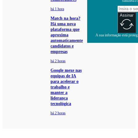
Subscreva e 
há 1 hora
Assinar
Match na hora?
Há uma nova
plataforma que
aproxima
A sua informação está protegi
automaticamente
candidatos e
empresas
há 2 horas
Google mexe nas
equipas de IA
para acelerar o
trabalho e
manter a
liderança
tecnológica
há 2 horas