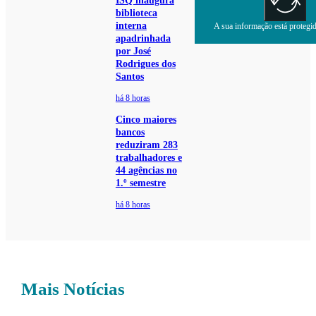
ISQ inaugura
biblioteca
interna
A sua informação está protegida
apadrinhada
por José
Rodrigues dos
Santos
há 8 horas
Cinco maiores
bancos
reduziram 283
trabalhadores e
44 agências no
1.º semestre
há 8 horas
Mais Notícias