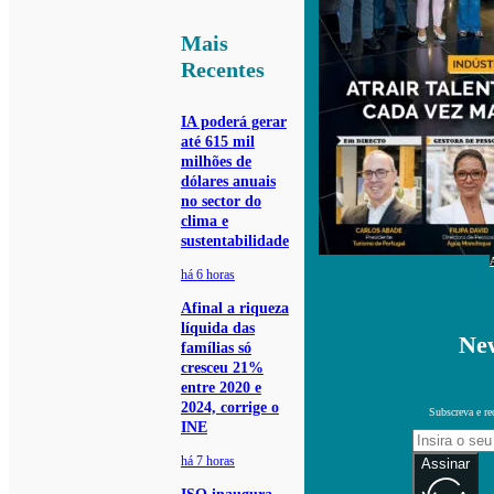
Mais
Recentes
IA poderá gerar
até 615 mil
milhões de
dólares anuais
no sector do
clima e
sustentabilidade
há 6 horas
Afinal a riqueza
líquida das
New
famílias só
cresceu 21%
entre 2020 e
2024, corrige o
Subscreva e re
INE
há 7 horas
Assinar