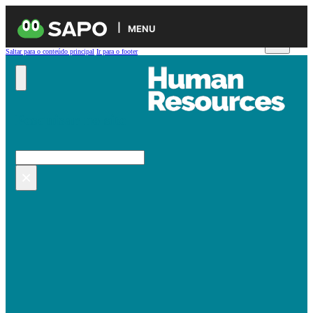
MENU
Saltar para o conteúdo principal
Ir para o footer
Pesquisar no site
Pesquisar
×