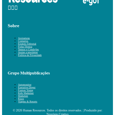
Sobre
Assinaturas
Contactos
Estatuto Editorial
Ficha Técnica
Termos e Condições
Assine a newsletter
Política de Privacidade
Grupo Multipublicações
Automonitor
Executive Digest
Forever Young
Kids Marketeer
Marketeer
Risco
Viagens & Resorts
© 2026 Human Resources. Todos os direitos reservados. | Produzido por:
Neurónio Criativo