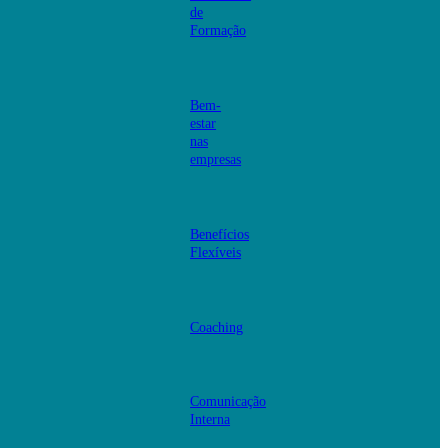
de
Formação
Bem-
estar
nas
empresas
Benefícios
Flexíveis
Coaching
Comunicação
Interna