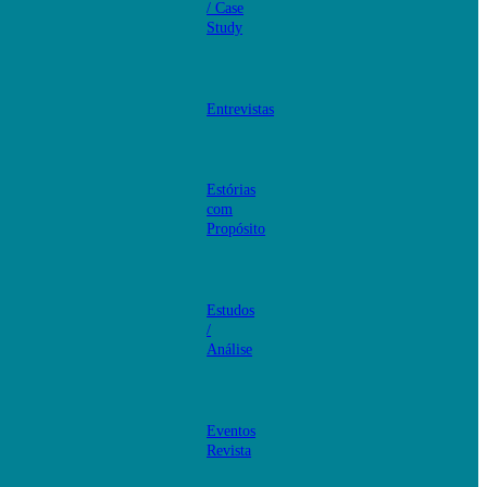
/ Case
Study
Entrevistas
Estórias
com
Propósito
Estudos
/
Análise
Eventos
Revista