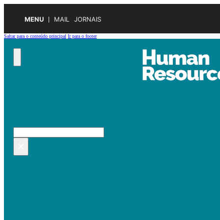
MENU
MAIL
JORNAIS
Saltar para o conteúdo principal
Ir para o footer
Pesquisar no site
Pesquisar
×