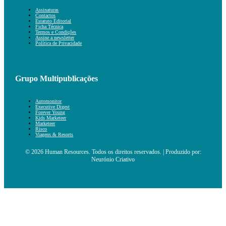
Assinaturas
Contactos
Estatuto Editorial
Ficha Técnica
Termos e Condições
Assine a newsletter
Política de Privacidade
Grupo Multipublicações
Automonitor
Executive Digest
Forever Young
Kids Marketeer
Marketeer
Risco
Viagens & Resorts
© 2026 Human Resources. Todos os direitos reservados. | Produzido por:
Neurónio Criativo