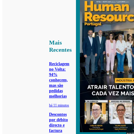
Mais
Recentes
Reciclagem
no Volta:
94%
conhecem,
mas são
pedidas
melhorias
há 11 minutos
Descontos
por débito
directo e
factura
ASSI