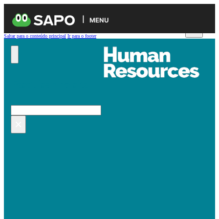
MENU
Saltar para o conteúdo principal
Ir para o footer
Pesquisar no site
Pesquisar
×