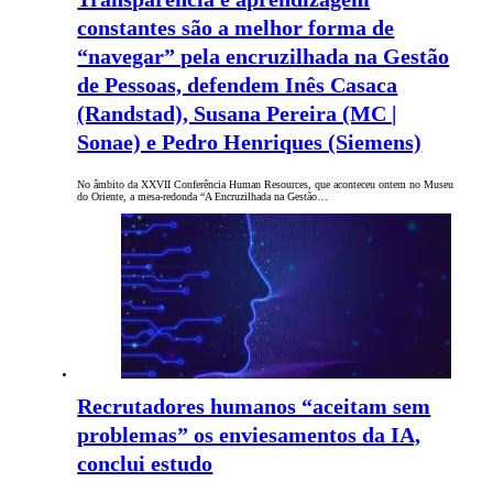
constantes são a melhor forma de
“navegar” pela encruzilhada na Gestão
de Pessoas, defendem Inês Casaca
(Randstad), Susana Pereira (MC |
Sonae) e Pedro Henriques (Siemens)
No âmbito da XXVII Conferência Human Resources, que aconteceu ontem no Museu
do Oriente, a mesa-redonda “A Encruzilhada na Gestão…
Recrutadores humanos “aceitam sem
problemas” os enviesamentos da IA,
conclui estudo