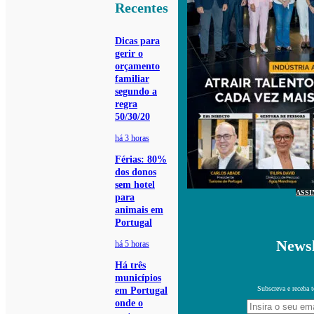
Recentes
Dicas para
gerir o
orçamento
familiar
segundo a
regra
50/30/20
há 3 horas
Férias: 80%
dos donos
sem hotel
ASSI
para
animais em
Portugal
Newsl
há 5 horas
Há três
municípios
Subscreva e receba 
em Portugal
onde o