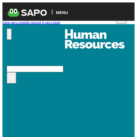
MENU
Saltar para o conteúdo principal
Ir para o footer
Pesquisar no site
Pesquisar
×