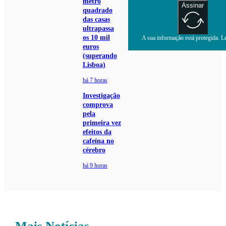
metro
Assinar
quadrado
das casas
ultrapassa
os 10 mil
A sua informação está protegida. Le
euros
(superando
Lisboa)
há 7 horas
Investigação
comprova
pela
primeira vez
efeitos da
cafeína no
cérebro
há 9 horas
Mais Notícias