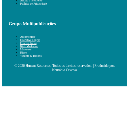
Assine a newsletter
Política de Privacidade
Grupo Multipublicações
Automonitor
Executive Digest
Forever Young
Kids Marketeer
Marketeer
Risco
Viagens & Resorts
© 2026 Human Resources. Todos os direitos reservados. | Produzido por:
Neurónio Criativo