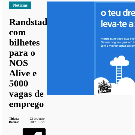
Notícias
Randstad
com
bilhetes
para o
NOS
Alive e
5000
vagas de
emprego
Titiana
22 de Junho
Barroso
2017 | 10:28