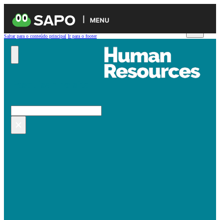
MENU
Saltar para o conteúdo principal
Ir para o footer
Pesquisar no site
Pesquisar
×