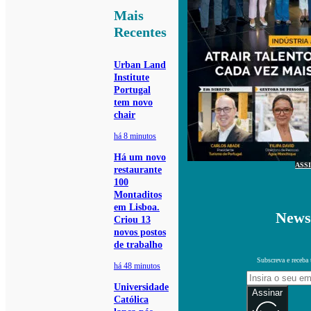
Mais
Recentes
Urban Land
Institute
Portugal
tem novo
chair
há 8 minutos
Há um novo
ASS
restaurante
100
Montaditos
em Lisboa.
Newsl
Criou 13
novos postos
de trabalho
Subscreva e receba 
há 48 minutos
Universidade
Assinar
Católica