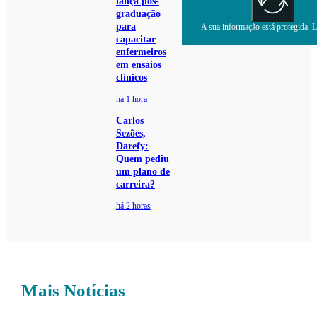
lança pós-
graduação
para
A sua informação está protegida. Le
capacitar
enfermeiros
em ensaios
clínicos
há 1 hora
Carlos
Sezões,
Darefy:
Quem pediu
um plano de
carreira?
há 2 horas
Mais Notícias