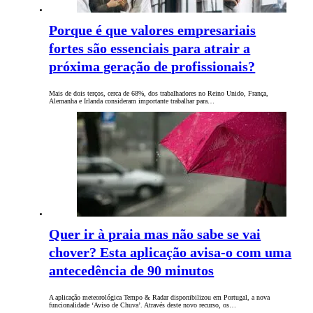
Porque é que valores empresariais
fortes são essenciais para atrair a
próxima geração de profissionais?
Mais de dois terços, cerca de 68%, dos trabalhadores no Reino Unido, França,
Alemanha e Irlanda consideram importante trabalhar para…
Quer ir à praia mas não sabe se vai
chover? Esta aplicação avisa-o com uma
antecedência de 90 minutos
A aplicação meteorológica Tempo & Radar disponibilizou em Portugal, a nova
funcionalidade ‘Aviso de Chuva’. Através deste novo recurso, os…