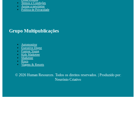
Termos e Condições
Assine a newsletter
Política de Privacidade
Grupo Multipublicações
Automonitor
Executive Digest
Forever Young
Kids Marketeer
Marketeer
Risco
Viagens & Resorts
© 2026 Human Resources. Todos os direitos reservados. | Produzido por:
Neurónio Criativo