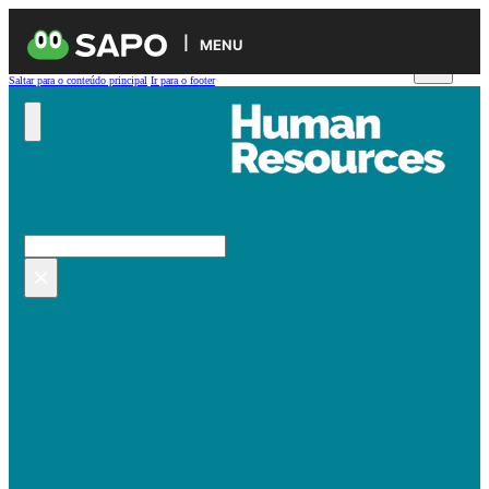
MENU
Saltar para o conteúdo principal
Ir para o footer
Pesquisar no site
Pesquisar
×