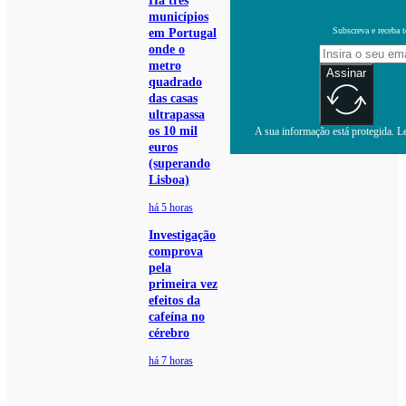
Há três
municípios
Subscreva e receba 
em Portugal
onde o
metro
Assinar
quadrado
das casas
ultrapassa
os 10 mil
A sua informação está protegida. Le
euros
(superando
Lisboa)
há 5 horas
Investigação
comprova
pela
primeira vez
efeitos da
cafeína no
cérebro
há 7 horas