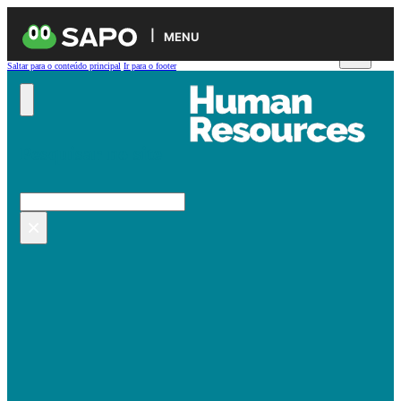
MENU
Saltar para o conteúdo principal
Ir para o footer
Pesquisar no site
Pesquisar
×