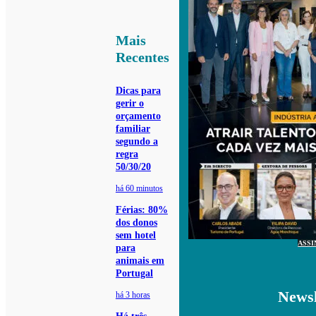
Mais
Recentes
Dicas para
gerir o
orçamento
familiar
segundo a
regra
50/30/20
há 60 minutos
Férias: 80%
dos donos
sem hotel
ASSI
para
animais em
Portugal
Newsl
há 3 horas