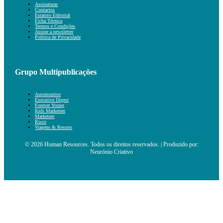
Assinaturas
Contactos
Estatuto Editorial
Ficha Técnica
Termos e Condições
Assine a newsletter
Política de Privacidade
Grupo Multipublicações
Automonitor
Executive Digest
Forever Young
Kids Marketeer
Marketeer
Risco
Viagens & Resorts
© 2026 Human Resources. Todos os direitos reservados. | Produzido por:
Neurónio Criativo