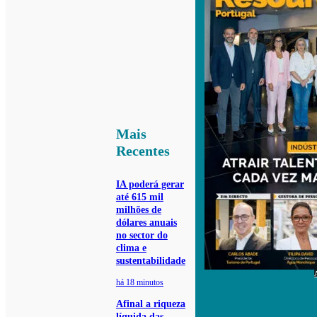
Mais
Recentes
IA poderá gerar
até 615 mil
milhões de
dólares anuais
no sector do
clima e
sustentabilidade
há 18 minutos
Afinal a riqueza
líquida das