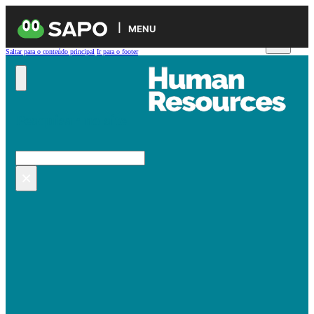
MENU
Saltar para o conteúdo principal
Ir para o footer
Pesquisar no site
Pesquisar
×