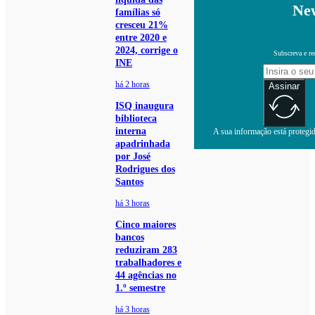
New
famílias só
cresceu 21%
entre 2020 e
2024, corrige o
Subscreva e re
INE
há 2 horas
Assinar
ISQ inaugura
biblioteca
interna
A sua informação está protegida
apadrinhada
por José
Rodrigues dos
Santos
há 3 horas
Cinco maiores
bancos
reduziram 283
trabalhadores e
44 agências no
1.º semestre
há 3 horas