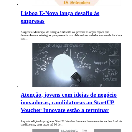
Lisboa E-Nova lança desafio às
empresas
A Agência Municipal de Energia-Ambiente vai premiar as organizações que
desenvolverem estratégias para persuadir os colaboradores a deslocarem-se de bicicleta
para…
Atenção, jovens com ideias de negócio
inovadoras, candidaturas ao StartUP
Voucher Innovate estão a terminar
A quarta edição do programa StartUP Voucher Innovate Innovate entra na fase final de
candidaturas, com prazo até 30 de…