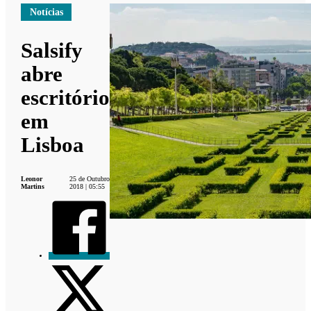
Notícias
Salsify
abre
escritório
em
Lisboa
Leonor
25 de Outubro
Martins
2018 | 05:55