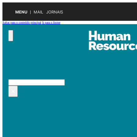
MENU
MAIL
JORNAIS
Saltar para o conteúdo principal
Ir para o footer
Pesquisar no site
Pesquisar
×