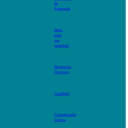
de
Formação
Bem-
estar
nas
empresas
Benefícios
Flexíveis
Coaching
Comunicação
Interna