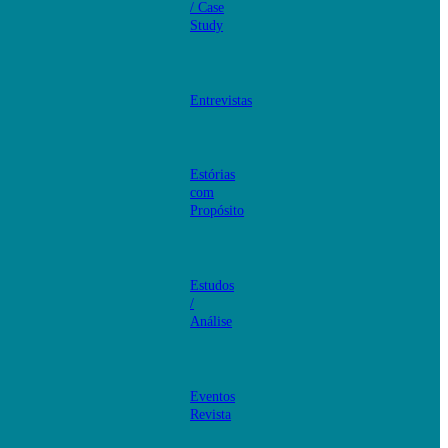
/ Case
Study
Entrevistas
Estórias
com
Propósito
Estudos
/
Análise
Eventos
Revista