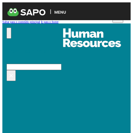
MENU
Saltar para o conteúdo principal
Ir para o footer
Pesquisar no site
Pesquisar
×