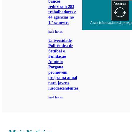
bancos
Assinar
reduziram 283
trabalhadores e
44 agências no
1.º semestre
A sua informação está protegid
há 3 horas
Universidade
Politécnica de
Setúbal e
Fundação
António
Pargana
promovem
programa anual
para jovens
lusodescendentes
há 4 horas