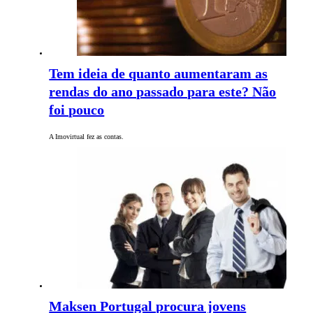
Tem ideia de quanto aumentaram as
rendas do ano passado para este? Não
foi pouco
A Imovirtual fez as contas.
Maksen Portugal procura jovens