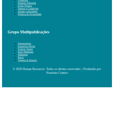
Contactos
Estatuto Editorial
Ficha Técnica
Termos e Condições
Assine a newsletter
Política de Privacidade
Grupo Multipublicações
Automonitor
Executive Digest
Forever Young
Kids Marketeer
Marketeer
Risco
Viagens & Resorts
© 2026 Human Resources. Todos os direitos reservados. | Produzido por:
Neurónio Criativo