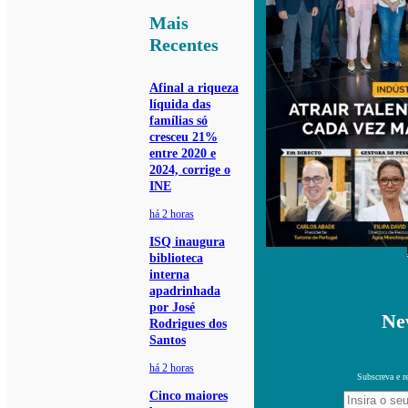
Mais
Recentes
Afinal a riqueza
líquida das
famílias só
cresceu 21%
entre 2020 e
2024, corrige o
INE
há 2 horas
ISQ inaugura
biblioteca
interna
apadrinhada
por José
Ne
Rodrigues dos
Santos
há 2 horas
Subscreva e r
Cinco maiores