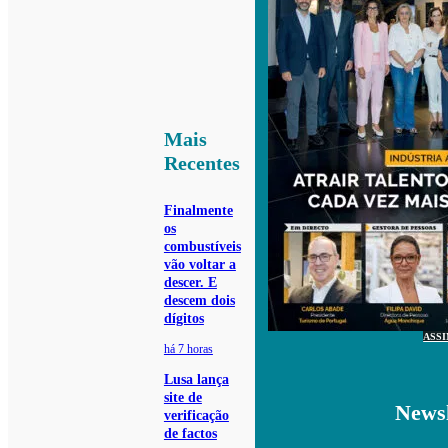
Mais
Recentes
Finalmente
os
combustíveis
vão voltar a
descer. E
descem dois
dígitos
ASS
há 7 horas
Lusa lança
site de
Newsl
verificação
de factos