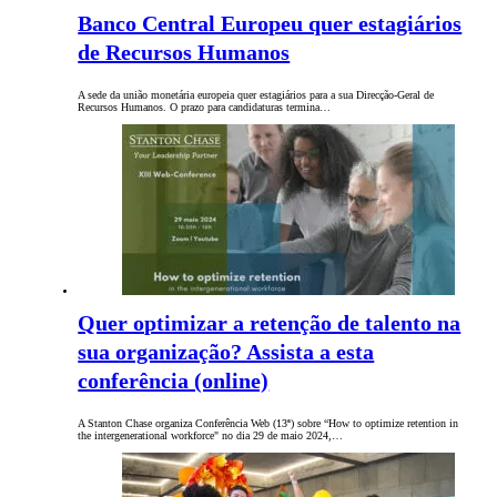
Banco Central Europeu quer estagiários
de Recursos Humanos
A sede da união monetária europeia quer estagiários para a sua Direcção-Geral de
Recursos Humanos. O prazo para candidaturas termina…
Quer optimizar a retenção de talento na
sua organização? Assista a esta
conferência (online)
A Stanton Chase organiza Conferência Web (13ª) sobre “How to optimize retention in
the intergenerational workforce" no dia 29 de maio 2024,…