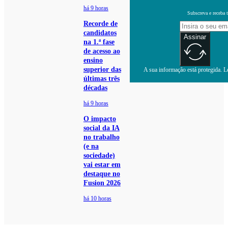
há 9 horas
Subscreva e receba 
Recorde de
candidatos
Assinar
na 1.ª fase
de acesso ao
ensino
superior das
A sua informação está protegida. Le
últimas três
décadas
há 9 horas
O impacto
social da IA
no trabalho
(e na
sociedade)
vai estar em
destaque no
Fusion 2026
há 10 horas