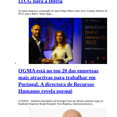
ITCG para a Ibéria
A Canon anunciou a nomeação de Juan Felipe Obreo como novo Country director de
ITCG para a Ibéria. Neste cargo,…
OGMA está no top 20 das empresas
mais atractivas para trabalhar em
Portugal. A directora de Recursos
Humanos revela porquê
A OGMA – Indústria Aeronáutica de Portugal ficou em décimo primeiro lugar no
Randstad Employer Brand Research. Rita Baptista, directora-executiva…