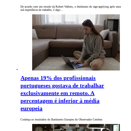
De acordo com um estudo da Robert Walters, o fenómeno do rage-applying após uma
má experiência de trabalho, é algo…
Apenas 19% dos profissionais
portugueses gostava de trabalhar
exclusivamente em remoto. A
percentagem é inferior à média
europeia
Conheça os resultados do Barómetro Europeu do Observador Cetelem