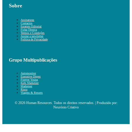
Sobre
Assinaturas
Contactos
Estatuto Editorial
Ficha Técnica
Termos e Condições
Assine a newsletter
Política de Privacidade
Grupo Multipublicações
Automonitor
Executive Digest
Forever Young
Kids Marketeer
Marketeer
Risco
Viagens & Resorts
© 2026 Human Resources. Todos os direitos reservados. | Produzido por:
Neurónio Criativo