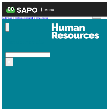
MENU
Saltar para o conteúdo principal
Ir para o footer
Pesquisar no site
Pesquisar
×