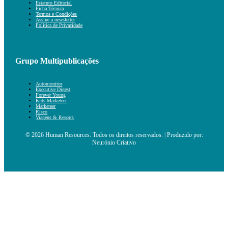
Estatuto Editorial
Ficha Técnica
Termos e Condições
Assine a newsletter
Política de Privacidade
Grupo Multipublicações
Automonitor
Executive Digest
Forever Young
Kids Marketeer
Marketeer
Risco
Viagens & Resorts
© 2026 Human Resources. Todos os direitos reservados. | Produzido por:
Neurónio Criativo