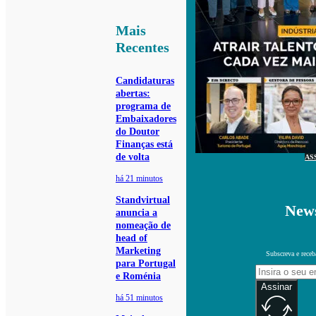
Mais
Recentes
Candidaturas
abertas:
programa de
Embaixadores
do Doutor
Finanças está
de volta
AS
há 21 minutos
Standvirtual
News
anuncia a
nomeação de
head of
Marketing
Subscreva e receb
para Portugal
e Roménia
Assinar
há 51 minutos