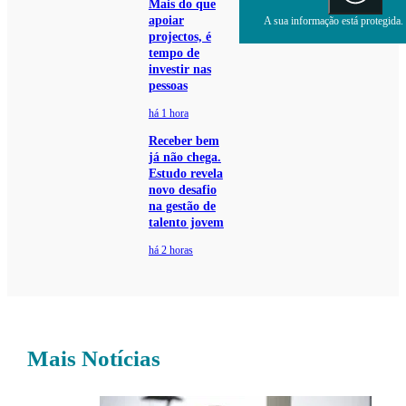
Mais do que
apoiar
A sua informação está protegida. 
projectos, é
tempo de
investir nas
pessoas
há 1 hora
Receber bem
já não chega.
Estudo revela
novo desafio
na gestão de
talento jovem
há 2 horas
Mais Notícias