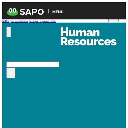
MENU
Saltar para o conteúdo principal
Ir para o footer
Pesquisar no site
Pesquisar
×