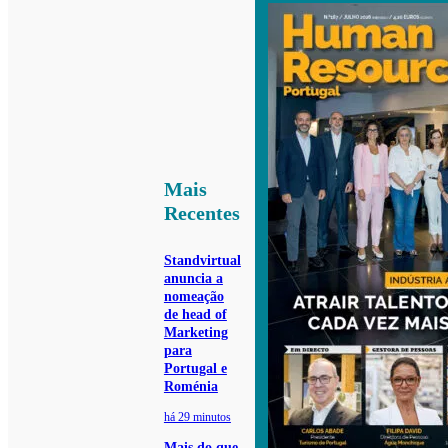
Mais
Recentes
Standvirtual
anuncia a
nomeação
de head of
Marketing
para
Portugal e
Roménia
há 29 minutos
Mais do que