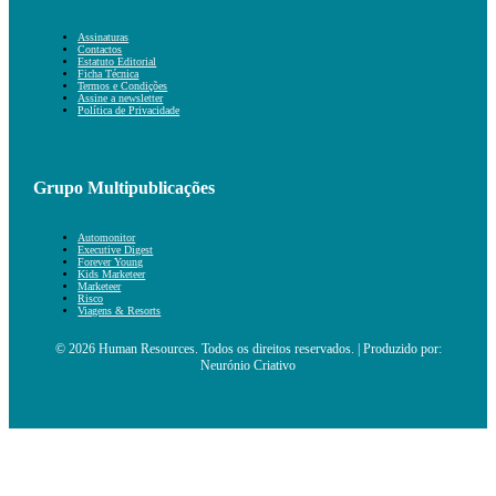
Assinaturas
Contactos
Estatuto Editorial
Ficha Técnica
Termos e Condições
Assine a newsletter
Política de Privacidade
Grupo Multipublicações
Automonitor
Executive Digest
Forever Young
Kids Marketeer
Marketeer
Risco
Viagens & Resorts
© 2026 Human Resources. Todos os direitos reservados. | Produzido por:
Neurónio Criativo