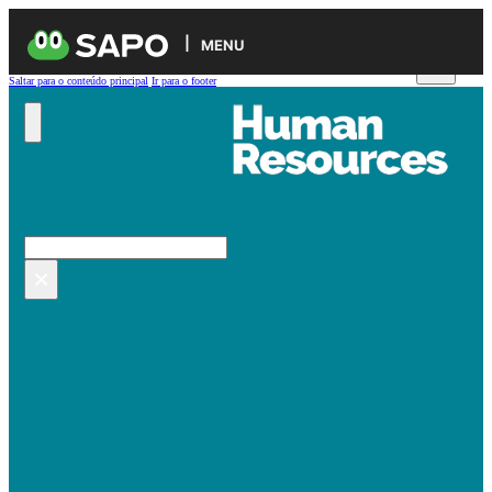
MENU
Saltar para o conteúdo principal
Ir para o footer
Pesquisar no site
Pesquisar
×