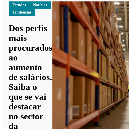
Estudos
Notícias
Tendências
Dos perfis
mais
procurados
ao
aumento
de salários.
Saiba o
que se vai
destacar
no sector
da