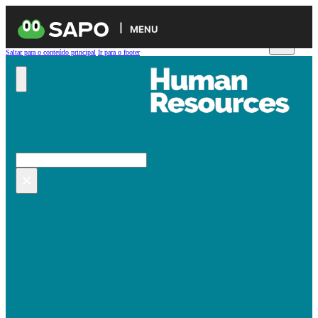
MENU
Saltar para o conteúdo principal
Ir para o footer
Pesquisar no site
Pesquisar
×