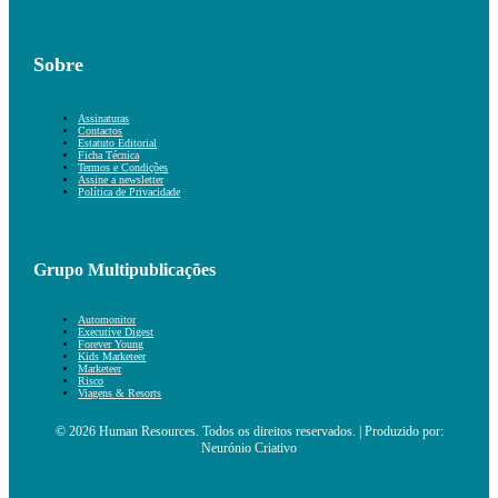
Sobre
Assinaturas
Contactos
Estatuto Editorial
Ficha Técnica
Termos e Condições
Assine a newsletter
Política de Privacidade
Grupo Multipublicações
Automonitor
Executive Digest
Forever Young
Kids Marketeer
Marketeer
Risco
Viagens & Resorts
© 2026 Human Resources. Todos os direitos reservados. | Produzido por:
Neurónio Criativo