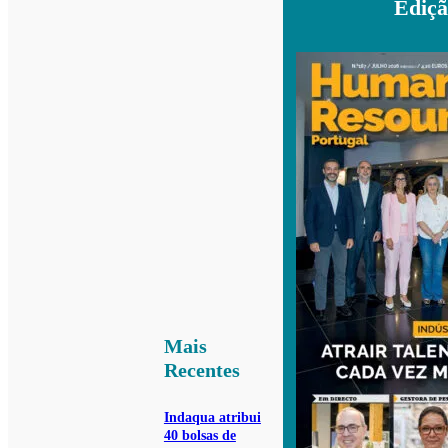
Ediçã
Mais
Recentes
Indaqua atribui
40 bolsas de