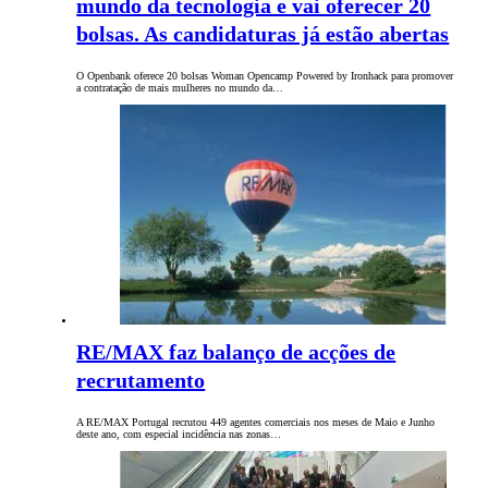
mundo da tecnologia e vai oferecer 20
bolsas. As candidaturas já estão abertas
O Openbank oferece 20 bolsas Woman Opencamp Powered by Ironhack para promover
a contratação de mais mulheres no mundo da…
RE/MAX faz balanço de acções de
recrutamento
A RE/MAX Portugal recrutou 449 agentes comerciais nos meses de Maio e Junho
deste ano, com especial incidência nas zonas…