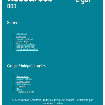
Sobre
Assinaturas
Contactos
Estatuto Editorial
Ficha Técnica
Termos e Condições
Assine a newsletter
Política de Privacidade
Grupo Multipublicações
Automonitor
Executive Digest
Forever Young
Kids Marketeer
Marketeer
Risco
Viagens & Resorts
© 2026 Human Resources. Todos os direitos reservados. | Produzido por:
Neurónio Criativo