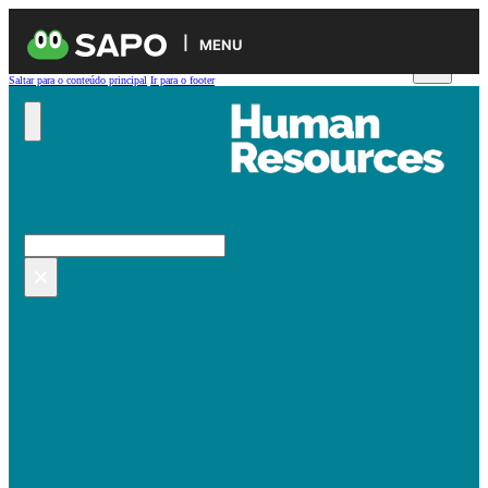
MENU
Saltar para o conteúdo principal
Ir para o footer
Pesquisar no site
Pesquisar
×