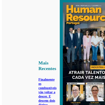
Mais
Recentes
Finalmente
os
combustíveis
vão voltar a
descer. E
descem dois
dígitos