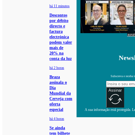
há 11 minutos
Descontos
por débito
directo e
factura
ASSI
electrónica
podem valer
mais de
20% na
Newsl
conta da luz
há 2 horas
Subscreva e receba 
Braza
assinala o
Dia
Assinar
Mundial da
Cerveja com
oferta
especial
A sua informação está protegida. Le
há 4 horas
Se ainda
tem bilhete