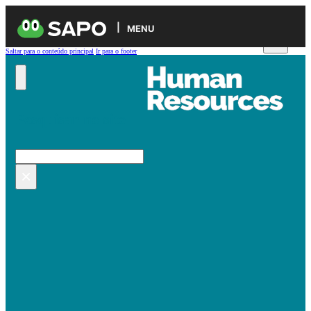
MENU
Saltar para o conteúdo principal
Ir para o footer
Pesquisar no site
Pesquisar
×