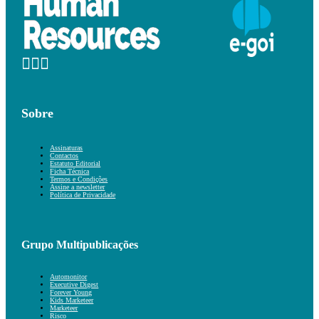
Sobre
Assinaturas
Contactos
Estatuto Editorial
Ficha Técnica
Termos e Condições
Assine a newsletter
Política de Privacidade
Grupo Multipublicações
Automonitor
Executive Digest
Forever Young
Kids Marketeer
Marketeer
Risco