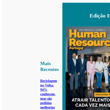
Edição 
Mais
Recentes
Reciclagem
no Volta:
94%
conhecem,
mas são
pedidas
melhorias