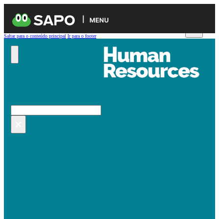
MENU
Saltar para o conteúdo principal
Ir para o footer
Pesquisar no site
Pesquisar
×