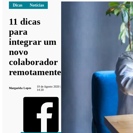
Dicas
Notícias
11 dicas
para
integrar um
novo
colaborador
remotamente
19 de Agosto 2020 |
Margarida Lopes
14:20