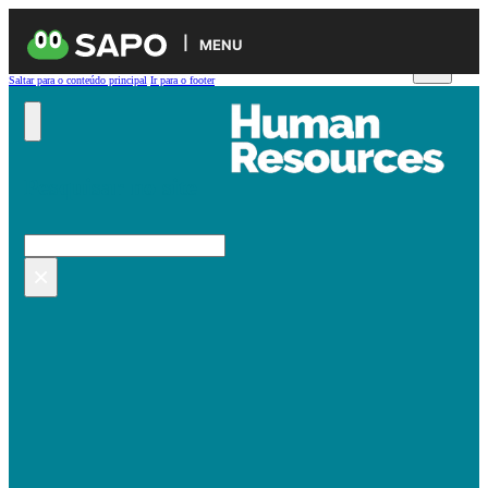
MENU
Saltar para o conteúdo principal
Ir para o footer
Pesquisar no site
Pesquisar
×