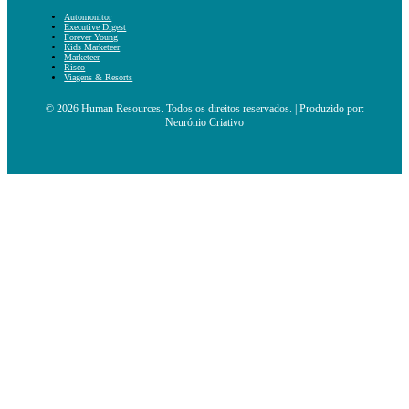
Automonitor
Executive Digest
Forever Young
Kids Marketeer
Marketeer
Risco
Viagens & Resorts
© 2026 Human Resources. Todos os direitos reservados. | Produzido por:
Neurónio Criativo