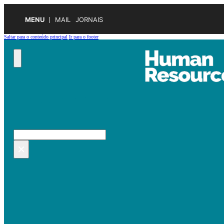
MENU
MAIL
JORNAIS
Saltar para o conteúdo principal
Ir para o footer
Pesquisar no site
Pesquisar
×