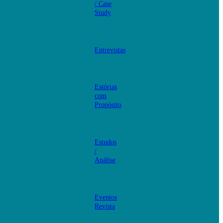
/ Case
Study
Entrevistas
Estórias
com
Propósito
Estudos
/
Análise
Eventos
Revista