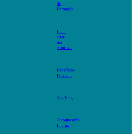
de
Formação
Bem-
estar
nas
empresas
Benefícios
Flexíveis
Coaching
Comunicação
Interna