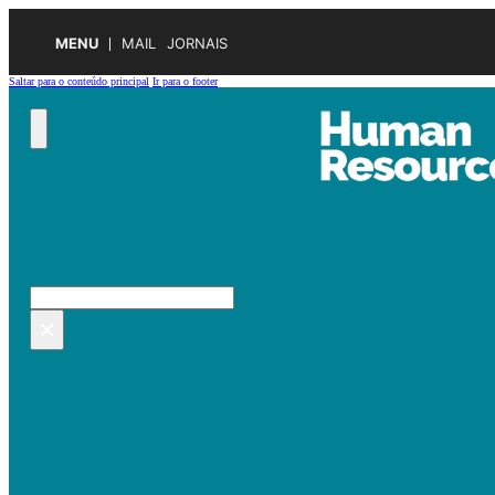
MENU
MAIL
JORNAIS
Saltar para o conteúdo principal
Ir para o footer
Pesquisar no site
Pesquisar
×