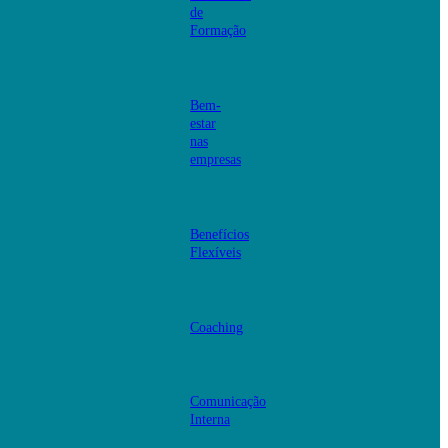
de
Formação
Bem-
estar
nas
empresas
Benefícios
Flexíveis
Coaching
Comunicação
Interna