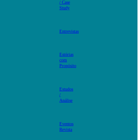
/ Case
Study
Entrevistas
Estórias
com
Propósito
Estudos
/
Análise
Eventos
Revista