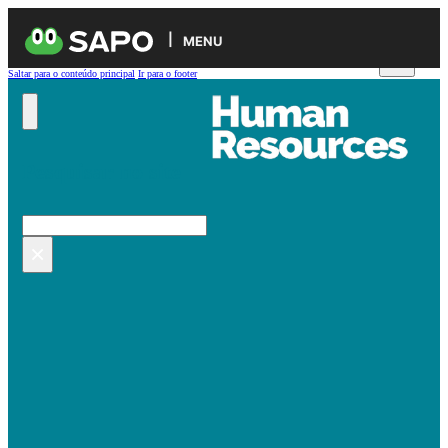
MENU
Saltar para o conteúdo principal
Ir para o footer
Pesquisar no site
Pesquisar
×