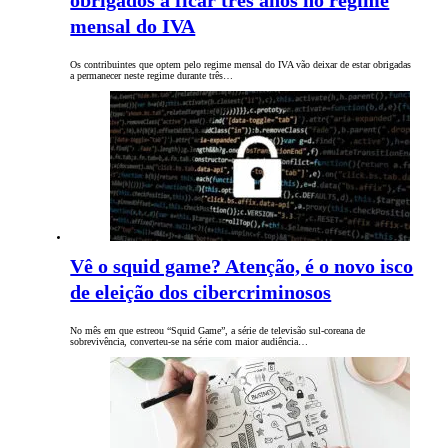
obrigados a ficar três anos no regime
mensal do IVA
Os contribuintes que optem pelo regime mensal do IVA vão deixar de estar obrigadas
a permanecer neste regime durante três…
Vê o squid game? Atenção, é o novo isco
de eleição dos cibercriminosos
No mês em que estreou “Squid Game”, a série de televisão sul-coreana de
sobrevivência, converteu-se na série com maior audiência…