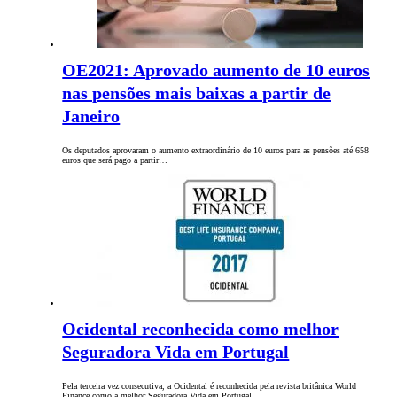
OE2021: Aprovado aumento de 10 euros
nas pensões mais baixas a partir de
Janeiro
Os deputados aprovaram o aumento extraordinário de 10 euros para as pensões até 658
euros que será pago a partir…
Ocidental reconhecida como melhor
Seguradora Vida em Portugal
Pela terceira vez consecutiva, a Ocidental é reconhecida pela revista britânica World
Finance como a melhor Seguradora Vida em Portugal. …