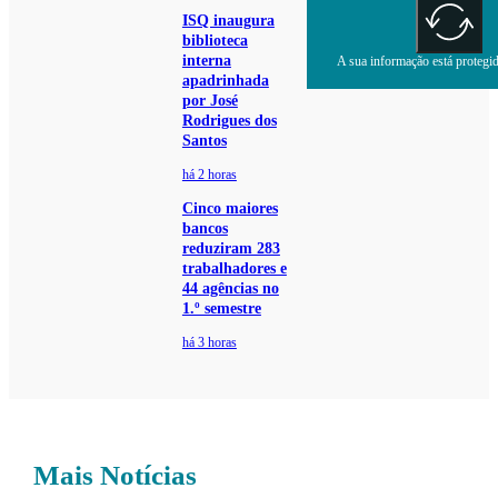
ISQ inaugura
biblioteca
interna
A sua informação está protegida
apadrinhada
por José
Rodrigues dos
Santos
há 2 horas
Cinco maiores
bancos
reduziram 283
trabalhadores e
44 agências no
1.º semestre
há 3 horas
Mais Notícias