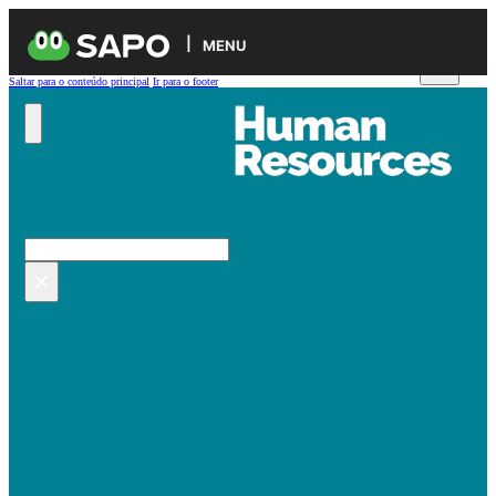
MENU
Saltar para o conteúdo principal
Ir para o footer
Pesquisar no site
Pesquisar
×