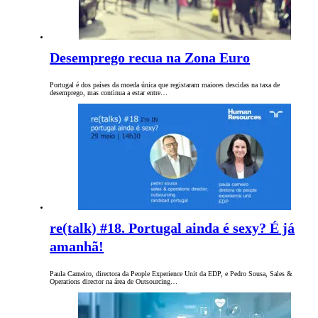
Desemprego recua na Zona Euro
Portugal é dos países da moeda única que registaram maiores descidas na taxa de
desemprego, mas continua a estar entre…
re(talk) #18. Portugal ainda é sexy? É já
amanhã!
Paula Carneiro, directora da People Experience Unit da EDP, e Pedro Sousa, Sales &
Operations director na área de Outsourcing…