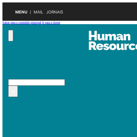
MENU
MAIL
JORNAIS
Saltar para o conteúdo principal
Ir para o footer
Pesquisar no site
Pesquisar
×