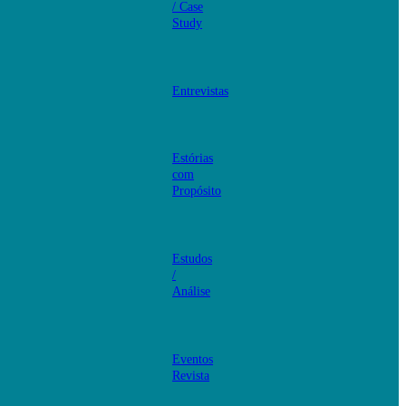
/ Case
Study
Entrevistas
Estórias
com
Propósito
Estudos
/
Análise
Eventos
Revista