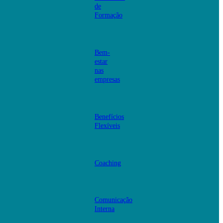
de
Formação
Bem-
estar
nas
empresas
Benefícios
Flexíveis
Coaching
Comunicação
Interna