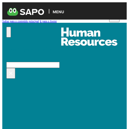
MENU
Saltar para o conteúdo principal
Ir para o footer
Pesquisar no site
Pesquisar
×