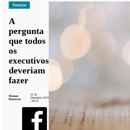
Notícias
A
pergunta
que todos
os
executivos
deveriam
fazer
31 de
Human
Dezembro 2019
Resources
| 08:55