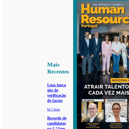
Mais
Recentes
Lusa lança
site de
verificação
de factos
há 1 hora
Recorde de
candidatos
na 1.ª fase