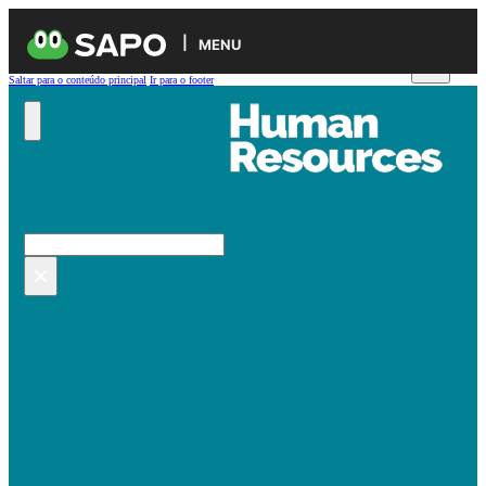
MENU
Saltar para o conteúdo principal
Ir para o footer
Pesquisar no site
Pesquisar
×