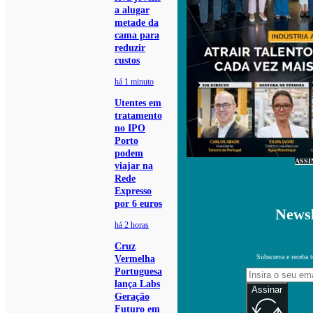
a alugar
metade da
cama para
reduzir
custos
há 1 minuto
Utentes em
tratamento
no IPO
Porto
podem
ASSI
viajar na
Rede
Expresso
por 6 euros
Newsl
há 2 horas
Cruz
Subscreva e receba 
Vermelha
Portuguesa
lança Labs
Assinar
Geração
Futuro em