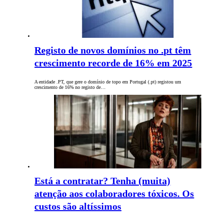
Registo de novos domínios no .pt têm
crescimento recorde de 16% em 2025
A entidade .PT, que gere o domínio de topo em Portugal (.pt) registou um
crescimento de 16% no registo de…
Está a contratar? Tenha (muita)
atenção aos colaboradores tóxicos. Os
custos são altíssimos