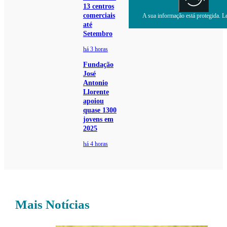
13 centros
comerciais
A sua informação está protegida. Le
até
Setembro
há 3 horas
Fundação
José
Antonio
Llorente
apoiou
quase 1300
jovens em
2025
há 4 horas
Mais Notícias