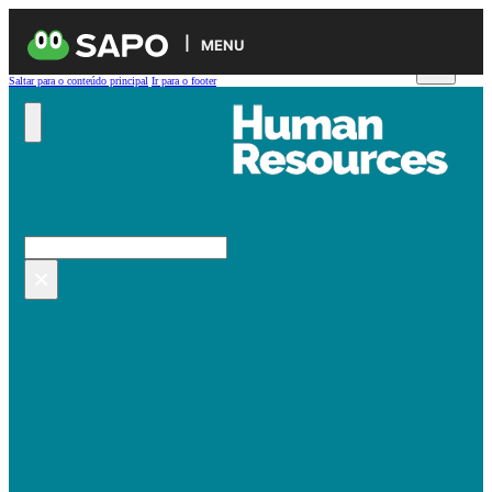
MENU
Saltar para o conteúdo principal
Ir para o footer
Pesquisar no site
Pesquisar
×