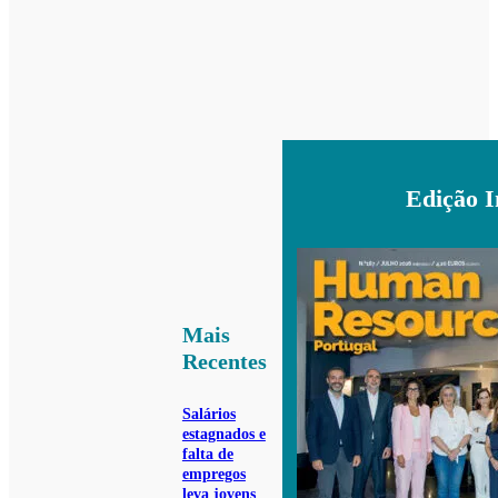
Edição 
Mais
Recentes
Salários
estagnados e
falta de
empregos
leva jovens