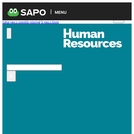
MENU
Saltar para o conteúdo principal
Ir para o footer
Pesquisar no site
Pesquisar
×