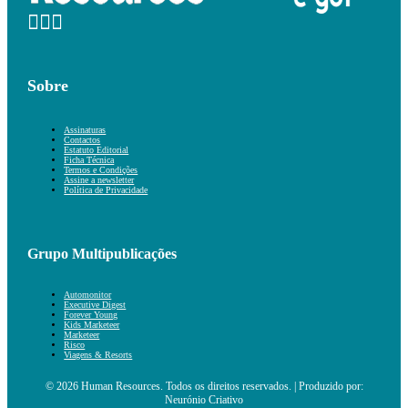
Sobre
Assinaturas
Contactos
Estatuto Editorial
Ficha Técnica
Termos e Condições
Assine a newsletter
Política de Privacidade
Grupo Multipublicações
Automonitor
Executive Digest
Forever Young
Kids Marketeer
Marketeer
Risco
Viagens & Resorts
© 2026 Human Resources. Todos os direitos reservados. | Produzido por:
Neurónio Criativo