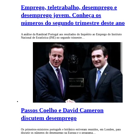
Emprego, teletrabalho, desemprego e
desemprego jovem. Conheça os
números do segundo trimestre deste ano
A análise da Randstad Portugal aos resultados do Inquérito ao Emprego do Instituto
Nacional de Estatística (INE) no segundo trimestre…
Passos Coelho e David Cameron
discutem desemprego
Os primeiros-ministros português e britânico estiveram reunidos, em Londres, para
discutir os números do desemprego na Europa e o programa…