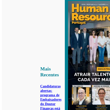
Mais
Recentes
Candidaturas
abertas:
programa de
Embaixadores
do Doutor
Finanças está